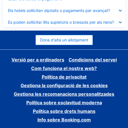
tancat
Element
Els hotels sol·liciten dipòsits o pagaments per avançat?
tancat
Element
Es poden sol·licitar llits supletoris o bressols per als nens?
tancat
Dona d'alta un allotjament
Versió per a ordinadors
Condicions del servei
Com funciona el nostre web?
Política de privacitat
Gestiona la configuració de les cookies
Gestiona les recomanacions personalitzades
Política sobre esclavitud moderna
Política sobre drets humans
Info sobre Booking.com