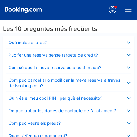
Les 10 preguntes més freqüents
Element
Què inclou el preu?
tancat
Element
Puc fer una reserva sense targeta de crèdit?
tancat
Element
Com sé que la meva reserva està confirmada?
tancat
Element
Com puc cancel·lar o modificar la meva reserva a través
tancat
de Booking.com?
Element
Quin és el meu codi PIN i per què el necessito?
tancat
Element
On puc trobar les dades de contacte de l'allotjament?
tancat
Element
Com puc veure els preus?
tancat
Element
Quan s'efectua el pagament?