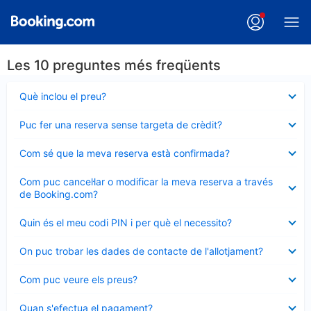
Les 10 preguntes més freqüents
Element
Què inclou el preu?
tancat
Element
Puc fer una reserva sense targeta de crèdit?
tancat
Element
Com sé que la meva reserva està confirmada?
tancat
Element
Com puc cancel·lar o modificar la meva reserva a través
tancat
de Booking.com?
Element
Quin és el meu codi PIN i per què el necessito?
tancat
Element
On puc trobar les dades de contacte de l'allotjament?
tancat
Element
Com puc veure els preus?
tancat
Element
Quan s'efectua el pagament?