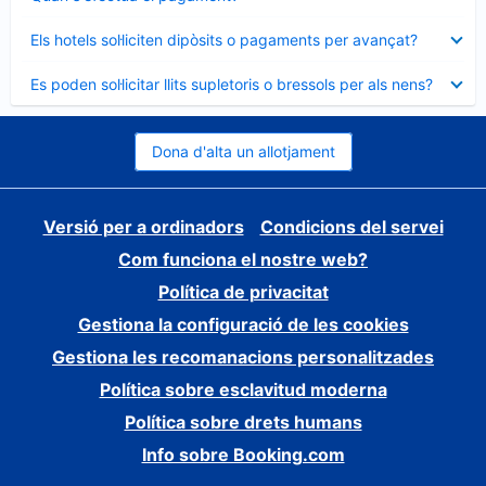
tancat
Element
Els hotels sol·liciten dipòsits o pagaments per avançat?
tancat
Element
Es poden sol·licitar llits supletoris o bressols per als nens?
tancat
Dona d'alta un allotjament
Versió per a ordinadors
Condicions del servei
Com funciona el nostre web?
Política de privacitat
Gestiona la configuració de les cookies
Gestiona les recomanacions personalitzades
Política sobre esclavitud moderna
Política sobre drets humans
Info sobre Booking.com