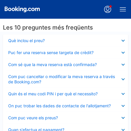
Les 10 preguntes més freqüents
Element
Què inclou el preu?
tancat
Element
Puc fer una reserva sense targeta de crèdit?
tancat
Element
Com sé que la meva reserva està confirmada?
tancat
Element
Com puc cancel·lar o modificar la meva reserva a través
tancat
de Booking.com?
Element
Quin és el meu codi PIN i per què el necessito?
tancat
Element
On puc trobar les dades de contacte de l'allotjament?
tancat
Element
Com puc veure els preus?
tancat
Element
Quan s'efectua el pagament?