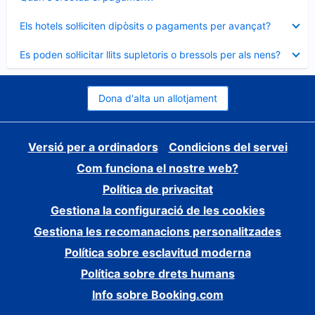
tancat
Element
Els hotels sol·liciten dipòsits o pagaments per avançat?
tancat
Element
Es poden sol·licitar llits supletoris o bressols per als nens?
tancat
Dona d'alta un allotjament
Versió per a ordinadors
Condicions del servei
Com funciona el nostre web?
Política de privacitat
Gestiona la configuració de les cookies
Gestiona les recomanacions personalitzades
Política sobre esclavitud moderna
Política sobre drets humans
Info sobre Booking.com