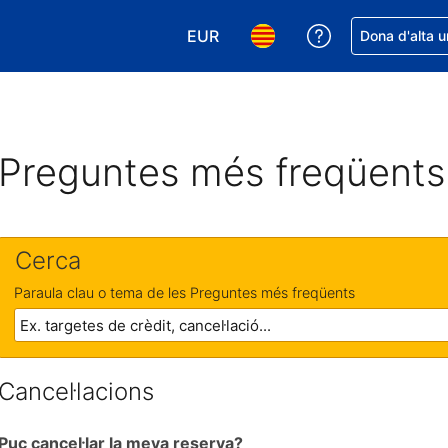
EUR
Rep ajuda amb 
Dona d'alta u
Tria la moneda. La moneda actual
Tria l'idioma. L'idioma act
Preguntes més freqüents
Cerca
Paraula clau o tema de les Preguntes més freqüents
Cancel·lacions
Puc cancel·lar la meva reserva?