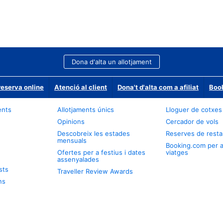
Dona d'alta un allotjament
reserva online
Atenció al client
Dona't d'alta com a afiliat
Book
ents
Allotjaments únics
Lloguer de cotxes
Opinions
Cercador de vols
Descobreix les estades
Reserves de resta
mensuals
Booking.com per 
Ofertes per a festius i dates
viatges
assenyalades
sts
Traveller Review Awards
ns