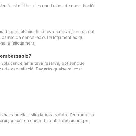
Veuràs si n'hi ha a les condicions de cancel·lació.
 de cancel·lació. Si la teva reserva ja no es pot
càrrec de cancel·lació. L’allotjament és qui
al a l’allotjament.
 reemborsable?
vols cancel·lar la teva reserva, pot ser que
cs de cancel·lació. Pagaràs qualsevol cost
ha cancel·lat. Mira la teva safata d’entrada i la
ores, posa’t en contacte amb l’allotjament per