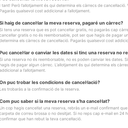
I tant! Però l’allotjament és qui determina els càrrecs de cancel·lació. 
Pagaràs qualsevol cost addicional a l’allotjament.
Si haig de cancel·lar la meva reserva, pagaré un càrrec?
Si tens una reserva que es pot cancel·lar gratis, no pagaràs cap càrrec
cancel·lar gratis o no és reemborsable, pot ser que hagis de pagar un 
determina els càrrecs de cancel·lació. Pagaràs qualsevol cost addicion
Puc cancel·lar o canviar les dates si tinc una reserva no
Si una reserva no és reemborsable, no es poden canviar les dates. Si 
hagis de pagar algun càrrec. L’allotjament és qui determina els càrre
addicional a l’allotjament.
On puc trobar les condicions de cancel·lació?
Les trobaràs a la confirmació de la reserva.
Com puc saber si la meva reserva s'ha cancel·lat?
Un cop hagis cancel·lat una reserva, rebràs un e-mail confirmant que s’
carpeta de correu brossa o no desitjat. Si no reps cap e-mail en 24 h
confirmar que han rebut la teva cancel·lació.