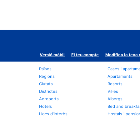
Versió mòbil
El teu compte
Modifica la teva 
Països
Cases i apartam
Regions
Apartaments
Ciutats
Resorts
Districtes
Vil·les
Aeroports
Albergs
Hotels
Bed and breakfa
Llocs d'interès
Hostals i pensio