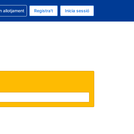
la reserva
n allotjament
Registra't
Inicia sessió
 és EUR
ual és Català