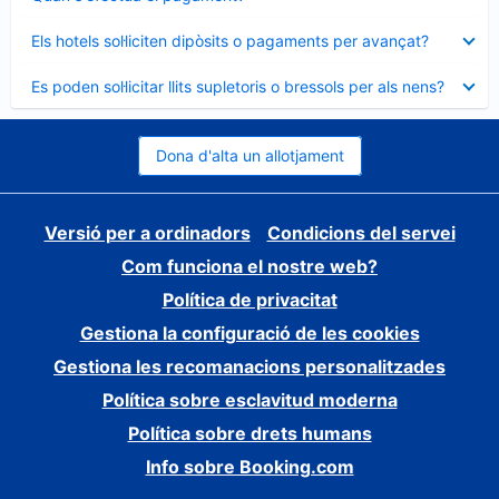
tancat
Element
Els hotels sol·liciten dipòsits o pagaments per avançat?
tancat
Element
Es poden sol·licitar llits supletoris o bressols per als nens?
tancat
Dona d'alta un allotjament
Versió per a ordinadors
Condicions del servei
Com funciona el nostre web?
Política de privacitat
Gestiona la configuració de les cookies
Gestiona les recomanacions personalitzades
Política sobre esclavitud moderna
Política sobre drets humans
Info sobre Booking.com