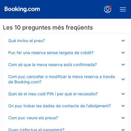
Les 10 preguntes més freqüents
Element
Què inclou el preu?
tancat
Element
Puc fer una reserva sense targeta de crèdit?
tancat
Element
Com sé que la meva reserva està confirmada?
tancat
Element
Com puc cancel·lar o modificar la meva reserva a través
tancat
de Booking.com?
Element
Quin és el meu codi PIN i per què el necessito?
tancat
Element
On puc trobar les dades de contacte de l'allotjament?
tancat
Element
Com puc veure els preus?
tancat
Element
Quan s'efectua el pagament?