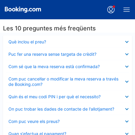
Les 10 preguntes més freqüents
Element
Què inclou el preu?
tancat
Element
Puc fer una reserva sense targeta de crèdit?
tancat
Element
Com sé que la meva reserva està confirmada?
tancat
Element
Com puc cancel·lar o modificar la meva reserva a través
tancat
de Booking.com?
Element
Quin és el meu codi PIN i per què el necessito?
tancat
Element
On puc trobar les dades de contacte de l'allotjament?
tancat
Element
Com puc veure els preus?
tancat
Element
Quan s'efectua el pagament?