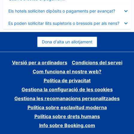
tancat
Element
Els hotels sol·liciten dipòsits o pagaments per avançat?
tancat
Element
Es poden sol·licitar llits supletoris o bressols per als nens?
tancat
Dona d'alta un allotjament
Versió per a ordinadors
Condicions del servei
Com funciona el nostre web?
Política de privacitat
Gestiona la configuració de les cookies
Gestiona les recomanacions personalitzades
Política sobre esclavitud moderna
Política sobre drets humans
Info sobre Booking.com