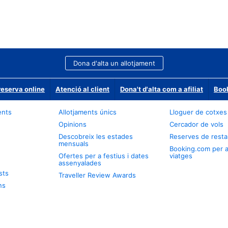
Dona d'alta un allotjament
reserva online
Atenció al client
Dona't d'alta com a afiliat
Book
ents
Allotjaments únics
Lloguer de cotxes
Opinions
Cercador de vols
Descobreix les estades
Reserves de resta
mensuals
Booking.com per 
Ofertes per a festius i dates
viatges
assenyalades
sts
Traveller Review Awards
ns