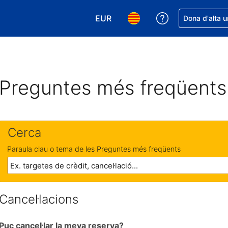
EUR
Rep ajuda amb 
Dona d'alta u
Tria la moneda. La moneda actual
Tria l'idioma. L'idioma act
Preguntes més freqüents
Cerca
Paraula clau o tema de les Preguntes més freqüents
Cancel·lacions
Puc cancel·lar la meva reserva?