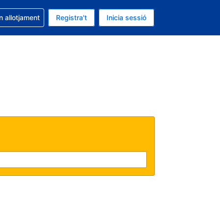
la reserva
n allotjament
Registra't
Inicia sessió
 és EUR
ual és Català