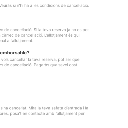
Veuràs si n'hi ha a les condicions de cancel·lació.
 de cancel·lació. Si la teva reserva ja no es pot
càrrec de cancel·lació. L’allotjament és qui
al a l’allotjament.
 reemborsable?
vols cancel·lar la teva reserva, pot ser que
cs de cancel·lació. Pagaràs qualsevol cost
ha cancel·lat. Mira la teva safata d’entrada i la
ores, posa’t en contacte amb l’allotjament per