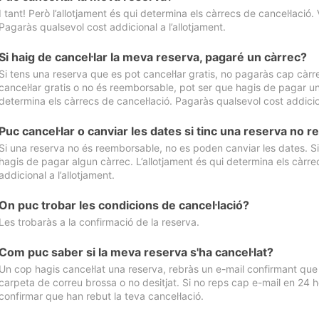
I tant! Però l’allotjament és qui determina els càrrecs de cancel·lació. 
Pagaràs qualsevol cost addicional a l’allotjament.
Si haig de cancel·lar la meva reserva, pagaré un càrrec?
Si tens una reserva que es pot cancel·lar gratis, no pagaràs cap càrrec
cancel·lar gratis o no és reemborsable, pot ser que hagis de pagar un 
determina els càrrecs de cancel·lació. Pagaràs qualsevol cost addicion
Puc cancel·lar o canviar les dates si tinc una reserva no
Si una reserva no és reemborsable, no es poden canviar les dates. Si 
hagis de pagar algun càrrec. L’allotjament és qui determina els càrre
addicional a l’allotjament.
On puc trobar les condicions de cancel·lació?
Les trobaràs a la confirmació de la reserva.
Com puc saber si la meva reserva s'ha cancel·lat?
Un cop hagis cancel·lat una reserva, rebràs un e-mail confirmant que s’
carpeta de correu brossa o no desitjat. Si no reps cap e-mail en 24 h
confirmar que han rebut la teva cancel·lació.