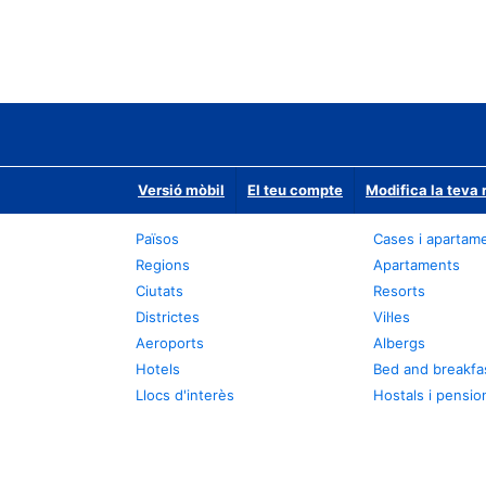
Versió mòbil
El teu compte
Modifica la teva 
Països
Cases i apartam
Regions
Apartaments
Ciutats
Resorts
Districtes
Vil·les
Aeroports
Albergs
Hotels
Bed and breakfa
Llocs d'interès
Hostals i pensio