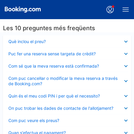
Les 10 preguntes més freqüents
Element
Què inclou el preu?
tancat
Element
Puc fer una reserva sense targeta de crèdit?
tancat
Element
Com sé que la meva reserva està confirmada?
tancat
Element
Com puc cancel·lar o modificar la meva reserva a través
tancat
de Booking.com?
Element
Quin és el meu codi PIN i per què el necessito?
tancat
Element
On puc trobar les dades de contacte de l'allotjament?
tancat
Element
Com puc veure els preus?
tancat
Element
Quan s'efectua el pagament?