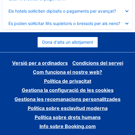
tancat
Element
Els hotels sol·liciten dipòsits o pagaments per avançat?
tancat
Element
Es poden sol·licitar llits supletoris o bressols per als nens?
tancat
Dona d'alta un allotjament
Versió per a ordinadors
Condicions del servei
Com funciona el nostre web?
Política de privacitat
Gestiona la configuració de les cookies
Gestiona les recomanacions personalitzades
Política sobre esclavitud moderna
Política sobre drets humans
Info sobre Booking.com