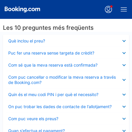
Les 10 preguntes més freqüents
Element
Què inclou el preu?
tancat
Element
Puc fer una reserva sense targeta de crèdit?
tancat
Element
Com sé que la meva reserva està confirmada?
tancat
Element
Com puc cancel·lar o modificar la meva reserva a través
tancat
de Booking.com?
Element
Quin és el meu codi PIN i per què el necessito?
tancat
Element
On puc trobar les dades de contacte de l'allotjament?
tancat
Element
Com puc veure els preus?
tancat
Element
Quan s'efectua el pagament?