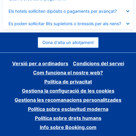
tancat
Element
Els hotels sol·liciten dipòsits o pagaments per avançat?
tancat
Element
Es poden sol·licitar llits supletoris o bressols per als nens?
tancat
Dona d'alta un allotjament
Versió per a ordinadors
Condicions del servei
Com funciona el nostre web?
Política de privacitat
Gestiona la configuració de les cookies
Gestiona les recomanacions personalitzades
Política sobre esclavitud moderna
Política sobre drets humans
Info sobre Booking.com