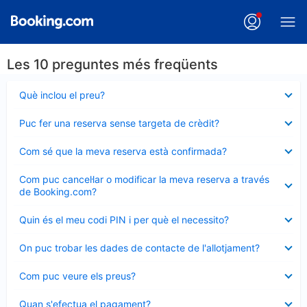
Les 10 preguntes més freqüents
Element
Què inclou el preu?
tancat
Element
Puc fer una reserva sense targeta de crèdit?
tancat
Element
Com sé que la meva reserva està confirmada?
tancat
Element
Com puc cancel·lar o modificar la meva reserva a través
tancat
de Booking.com?
Element
Quin és el meu codi PIN i per què el necessito?
tancat
Element
On puc trobar les dades de contacte de l'allotjament?
tancat
Element
Com puc veure els preus?
tancat
Element
Quan s'efectua el pagament?