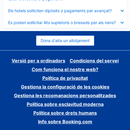
tancat
Element
Els hotels sol·liciten dipòsits o pagaments per avançat?
tancat
Element
Es poden sol·licitar llits supletoris o bressols per als nens?
tancat
Dona d'alta un allotjament
Versió per a ordinadors
Condicions del servei
Com funciona el nostre web?
Política de privacitat
Gestiona la configuració de les cookies
Gestiona les recomanacions personalitzades
Política sobre esclavitud moderna
Política sobre drets humans
Info sobre Booking.com