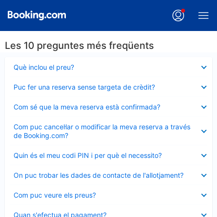
Les 10 preguntes més freqüents
Element
Què inclou el preu?
tancat
Element
Puc fer una reserva sense targeta de crèdit?
tancat
Element
Com sé que la meva reserva està confirmada?
tancat
Element
Com puc cancel·lar o modificar la meva reserva a través
tancat
de Booking.com?
Element
Quin és el meu codi PIN i per què el necessito?
tancat
Element
On puc trobar les dades de contacte de l'allotjament?
tancat
Element
Com puc veure els preus?
tancat
Element
Quan s'efectua el pagament?