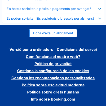
tancat
Element
Els hotels sol·liciten dipòsits o pagaments per avançat?
tancat
Element
Es poden sol·licitar llits supletoris o bressols per als nens?
tancat
Dona d'alta un allotjament
Versió per a ordinadors
Condicions del servei
Com funciona el nostre web?
Política de privacitat
Gestiona la configuració de les cookies
Gestiona les recomanacions personalitzades
Política sobre esclavitud moderna
Política sobre drets humans
Info sobre Booking.com