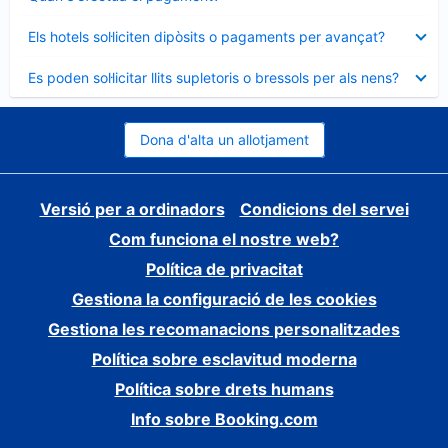
tancat
Element
Els hotels sol·liciten dipòsits o pagaments per avançat?
tancat
Element
Es poden sol·licitar llits supletoris o bressols per als nens?
tancat
Dona d'alta un allotjament
Versió per a ordinadors
Condicions del servei
Com funciona el nostre web?
Política de privacitat
Gestiona la configuració de les cookies
Gestiona les recomanacions personalitzades
Política sobre esclavitud moderna
Política sobre drets humans
Info sobre Booking.com