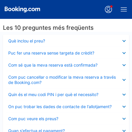
Les 10 preguntes més freqüents
Element
Què inclou el preu?
tancat
Element
Puc fer una reserva sense targeta de crèdit?
tancat
Element
Com sé que la meva reserva està confirmada?
tancat
Element
Com puc cancel·lar o modificar la meva reserva a través
tancat
de Booking.com?
Element
Quin és el meu codi PIN i per què el necessito?
tancat
Element
On puc trobar les dades de contacte de l'allotjament?
tancat
Element
Com puc veure els preus?
tancat
Element
Quan s'efectua el pagament?