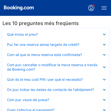
Les 10 preguntes més freqüents
Element
Què inclou el preu?
tancat
Element
Puc fer una reserva sense targeta de crèdit?
tancat
Element
Com sé que la meva reserva està confirmada?
tancat
Element
Com puc cancel·lar o modificar la meva reserva a través
tancat
de Booking.com?
Element
Quin és el meu codi PIN i per què el necessito?
tancat
Element
On puc trobar les dades de contacte de l'allotjament?
tancat
Element
Com puc veure els preus?
tancat
Element
Quan s'efectua el pagament?