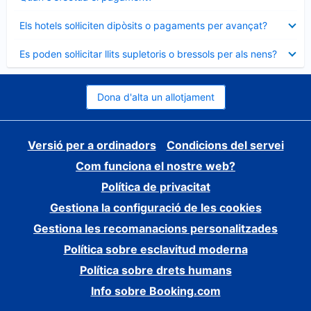
tancat
Element
Els hotels sol·liciten dipòsits o pagaments per avançat?
tancat
Element
Es poden sol·licitar llits supletoris o bressols per als nens?
tancat
Dona d'alta un allotjament
Versió per a ordinadors
Condicions del servei
Com funciona el nostre web?
Política de privacitat
Gestiona la configuració de les cookies
Gestiona les recomanacions personalitzades
Política sobre esclavitud moderna
Política sobre drets humans
Info sobre Booking.com