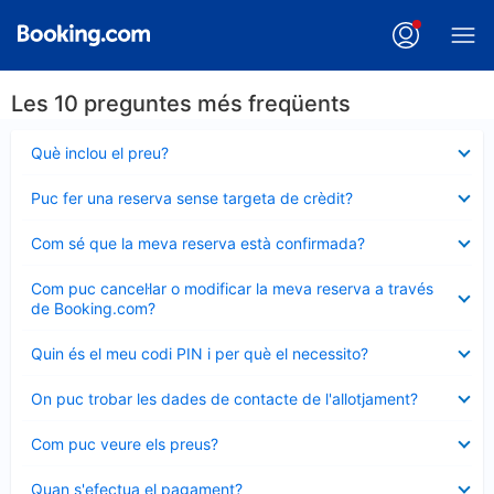
Les 10 preguntes més freqüents
Element
Què inclou el preu?
tancat
Element
Puc fer una reserva sense targeta de crèdit?
tancat
Element
Com sé que la meva reserva està confirmada?
tancat
Element
Com puc cancel·lar o modificar la meva reserva a través
tancat
de Booking.com?
Element
Quin és el meu codi PIN i per què el necessito?
tancat
Element
On puc trobar les dades de contacte de l'allotjament?
tancat
Element
Com puc veure els preus?
tancat
Element
Quan s'efectua el pagament?