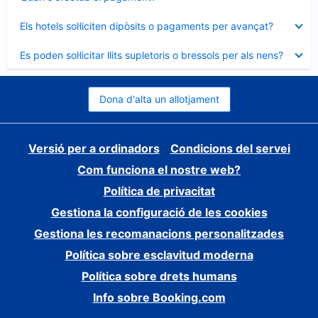
tancat
Element
Els hotels sol·liciten dipòsits o pagaments per avançat?
tancat
Element
Es poden sol·licitar llits supletoris o bressols per als nens?
tancat
Dona d'alta un allotjament
Versió per a ordinadors
Condicions del servei
Com funciona el nostre web?
Política de privacitat
Gestiona la configuració de les cookies
Gestiona les recomanacions personalitzades
Política sobre esclavitud moderna
Política sobre drets humans
Info sobre Booking.com