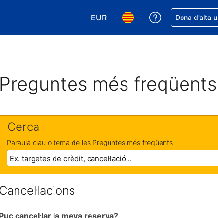
EUR
Rep ajuda amb 
Dona d'alta u
Tria la moneda. La moneda actual
Tria l'idioma. L'idioma act
Preguntes més freqüents
Cerca
Paraula clau o tema de les Preguntes més freqüents
Cancel·lacions
Puc cancel·lar la meva reserva?