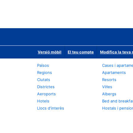
Versió mòbil
El teu compte
Modifica la teva 
Països
Cases i apartam
Regions
Apartaments
Ciutats
Resorts
Districtes
Vil·les
Aeroports
Albergs
Hotels
Bed and breakfa
Llocs d'interès
Hostals i pensio