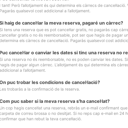
I tant! Però l’allotjament és qui determina els càrrecs de cancel·lació. 
Pagaràs qualsevol cost addicional a l’allotjament.
Si haig de cancel·lar la meva reserva, pagaré un càrrec?
Si tens una reserva que es pot cancel·lar gratis, no pagaràs cap càrrec
cancel·lar gratis o no és reemborsable, pot ser que hagis de pagar un 
determina els càrrecs de cancel·lació. Pagaràs qualsevol cost addicion
Puc cancel·lar o canviar les dates si tinc una reserva no
Si una reserva no és reemborsable, no es poden canviar les dates. Si 
hagis de pagar algun càrrec. L’allotjament és qui determina els càrre
addicional a l’allotjament.
On puc trobar les condicions de cancel·lació?
Les trobaràs a la confirmació de la reserva.
Com puc saber si la meva reserva s'ha cancel·lat?
Un cop hagis cancel·lat una reserva, rebràs un e-mail confirmant que s’
carpeta de correu brossa o no desitjat. Si no reps cap e-mail en 24 h
confirmar que han rebut la teva cancel·lació.