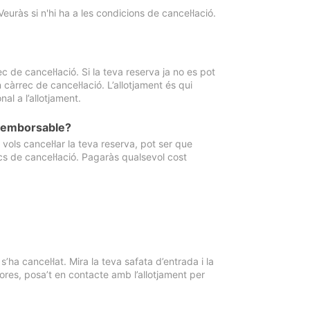
Veuràs si n'hi ha a les condicions de cancel·lació.
 de cancel·lació. Si la teva reserva ja no es pot
càrrec de cancel·lació. L’allotjament és qui
al a l’allotjament.
 reemborsable?
vols cancel·lar la teva reserva, pot ser que
cs de cancel·lació. Pagaràs qualsevol cost
ha cancel·lat. Mira la teva safata d’entrada i la
ores, posa’t en contacte amb l’allotjament per