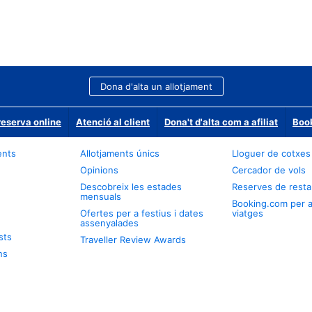
Dona d'alta un allotjament
reserva online
Atenció al client
Dona't d'alta com a afiliat
Book
ents
Allotjaments únics
Lloguer de cotxes
Opinions
Cercador de vols
Descobreix les estades
Reserves de resta
mensuals
Booking.com per 
Ofertes per a festius i dates
viatges
assenyalades
sts
Traveller Review Awards
ns