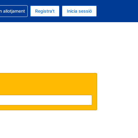
la reserva
n allotjament
Registra't
Inicia sessió
 és EUR
ual és Català