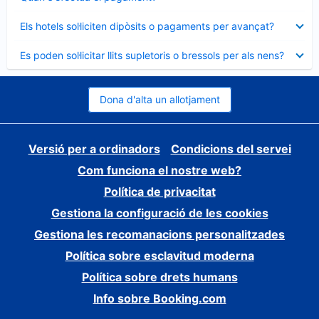
tancat
Element
Els hotels sol·liciten dipòsits o pagaments per avançat?
tancat
Element
Es poden sol·licitar llits supletoris o bressols per als nens?
tancat
Dona d'alta un allotjament
Versió per a ordinadors
Condicions del servei
Com funciona el nostre web?
Política de privacitat
Gestiona la configuració de les cookies
Gestiona les recomanacions personalitzades
Política sobre esclavitud moderna
Política sobre drets humans
Info sobre Booking.com