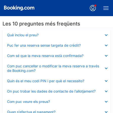
Les 10 preguntes més freqüents
Element
Què inclou el preu?
tancat
Element
Puc fer una reserva sense targeta de crèdit?
tancat
Element
Com sé que la meva reserva està confirmada?
tancat
Element
Com puc cancel·lar o modificar la meva reserva a través
tancat
de Booking.com?
Element
Quin és el meu codi PIN i per què el necessito?
tancat
Element
On puc trobar les dades de contacte de l'allotjament?
tancat
Element
Com puc veure els preus?
tancat
Element
Quan s'efectua el pagament?