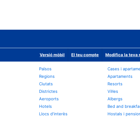
Versió mòbil
El teu compte
Modifica la teva 
Països
Cases i apartam
Regions
Apartaments
Ciutats
Resorts
Districtes
Vil·les
Aeroports
Albergs
Hotels
Bed and breakfa
Llocs d'interès
Hostals i pensio