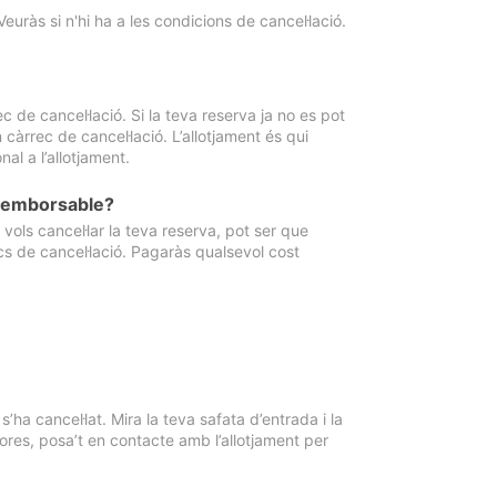
Veuràs si n'hi ha a les condicions de cancel·lació.
 de cancel·lació. Si la teva reserva ja no es pot
càrrec de cancel·lació. L’allotjament és qui
al a l’allotjament.
 reemborsable?
vols cancel·lar la teva reserva, pot ser que
cs de cancel·lació. Pagaràs qualsevol cost
ha cancel·lat. Mira la teva safata d’entrada i la
ores, posa’t en contacte amb l’allotjament per