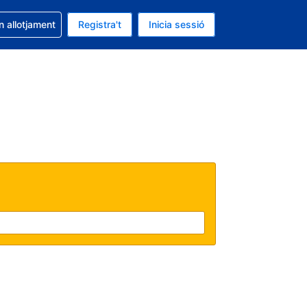
la reserva
n allotjament
Registra't
Inicia sessió
 és EUR
ual és Català