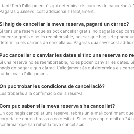
I tant! Però l’allotjament és qui determina els càrrecs de cancel·lació. 
Pagaràs qualsevol cost addicional a l’allotjament.
Si haig de cancel·lar la meva reserva, pagaré un càrrec?
Si tens una reserva que es pot cancel·lar gratis, no pagaràs cap càrrec
cancel·lar gratis o no és reemborsable, pot ser que hagis de pagar un 
determina els càrrecs de cancel·lació. Pagaràs qualsevol cost addicion
Puc cancel·lar o canviar les dates si tinc una reserva no
Si una reserva no és reemborsable, no es poden canviar les dates. Si 
hagis de pagar algun càrrec. L’allotjament és qui determina els càrre
addicional a l’allotjament.
On puc trobar les condicions de cancel·lació?
Les trobaràs a la confirmació de la reserva.
Com puc saber si la meva reserva s'ha cancel·lat?
Un cop hagis cancel·lat una reserva, rebràs un e-mail confirmant que s’
carpeta de correu brossa o no desitjat. Si no reps cap e-mail en 24 h
confirmar que han rebut la teva cancel·lació.