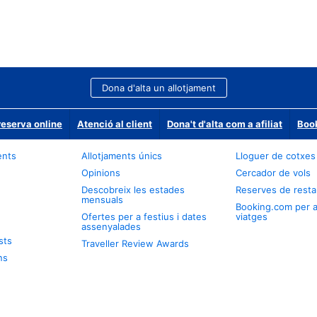
Dona d'alta un allotjament
reserva online
Atenció al client
Dona't d'alta com a afiliat
Book
ents
Allotjaments únics
Lloguer de cotxes
Opinions
Cercador de vols
Descobreix les estades
Reserves de resta
mensuals
Booking.com per 
Ofertes per a festius i dates
viatges
assenyalades
sts
Traveller Review Awards
ns