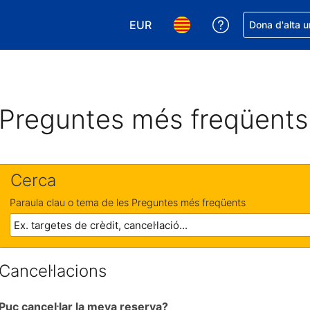
EUR
Rep ajuda amb 
Dona d'alta u
Tria la moneda. La moneda actual
Tria l'idioma. L'idioma act
Preguntes més freqüents
Cerca
Paraula clau o tema de les Preguntes més freqüents
Cancel·lacions
Puc cancel·lar la meva reserva?