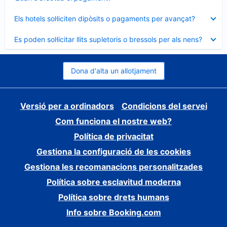
tancat
Element
Els hotels sol·liciten dipòsits o pagaments per avançat?
tancat
Element
Es poden sol·licitar llits supletoris o bressols per als nens?
tancat
Dona d'alta un allotjament
Versió per a ordinadors
Condicions del servei
Com funciona el nostre web?
Política de privacitat
Gestiona la configuració de les cookies
Gestiona les recomanacions personalitzades
Política sobre esclavitud moderna
Política sobre drets humans
Info sobre Booking.com