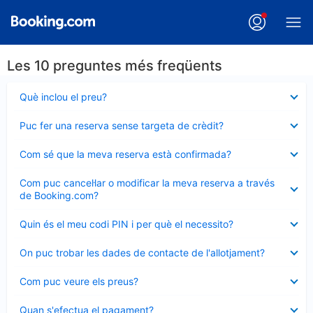
Les 10 preguntes més freqüents
Element
Què inclou el preu?
tancat
Element
Puc fer una reserva sense targeta de crèdit?
tancat
Element
Com sé que la meva reserva està confirmada?
tancat
Element
Com puc cancel·lar o modificar la meva reserva a través
tancat
de Booking.com?
Element
Quin és el meu codi PIN i per què el necessito?
tancat
Element
On puc trobar les dades de contacte de l'allotjament?
tancat
Element
Com puc veure els preus?
tancat
Element
Quan s'efectua el pagament?