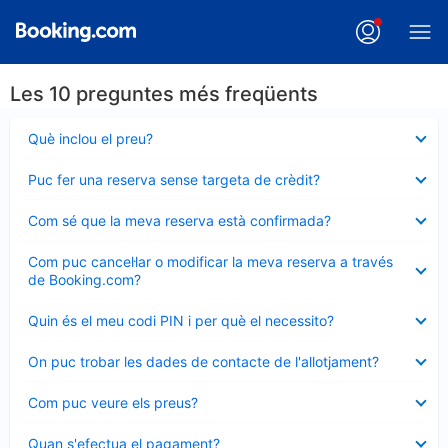
Les 10 preguntes més freqüents
Element
Què inclou el preu?
tancat
Element
Puc fer una reserva sense targeta de crèdit?
tancat
Element
Com sé que la meva reserva està confirmada?
tancat
Element
Com puc cancel·lar o modificar la meva reserva a través
tancat
de Booking.com?
Element
Quin és el meu codi PIN i per què el necessito?
tancat
Element
On puc trobar les dades de contacte de l'allotjament?
tancat
Element
Com puc veure els preus?
tancat
Element
Quan s'efectua el pagament?