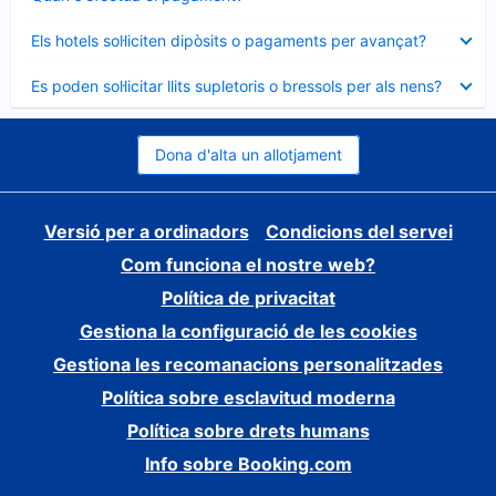
tancat
Element
Els hotels sol·liciten dipòsits o pagaments per avançat?
tancat
Element
Es poden sol·licitar llits supletoris o bressols per als nens?
tancat
Dona d'alta un allotjament
Versió per a ordinadors
Condicions del servei
Com funciona el nostre web?
Política de privacitat
Gestiona la configuració de les cookies
Gestiona les recomanacions personalitzades
Política sobre esclavitud moderna
Política sobre drets humans
Info sobre Booking.com