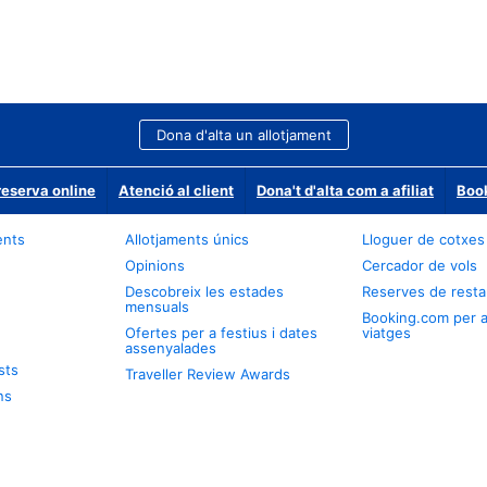
Dona d'alta un allotjament
reserva online
Atenció al client
Dona't d'alta com a afiliat
Book
ents
Allotjaments únics
Lloguer de cotxes
Opinions
Cercador de vols
Descobreix les estades
Reserves de resta
mensuals
Booking.com per 
Ofertes per a festius i dates
viatges
assenyalades
sts
Traveller Review Awards
ns