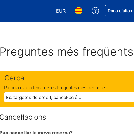
EUR
Rep ajuda amb 
Dona d'alta u
Tria la moneda. La moneda actual
Tria l'idioma. L'idioma act
Preguntes més freqüents
Cerca
Paraula clau o tema de les Preguntes més freqüents
Cancel·lacions
Puc cancel·lar la meva reserva?