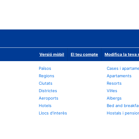
Versió mòbil
El teu compte
Modifica la teva 
Països
Cases i apartam
Regions
Apartaments
Ciutats
Resorts
Districtes
Vil·les
Aeroports
Albergs
Hotels
Bed and breakfa
Llocs d'interès
Hostals i pensio