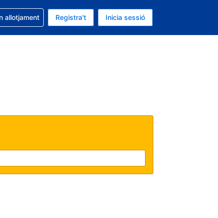
la reserva
n allotjament
Registra't
Inicia sessió
 és EUR
ual és Català