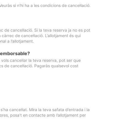
Veuràs si n'hi ha a les condicions de cancel·lació.
 de cancel·lació. Si la teva reserva ja no es pot
càrrec de cancel·lació. L’allotjament és qui
al a l’allotjament.
 reemborsable?
vols cancel·lar la teva reserva, pot ser que
cs de cancel·lació. Pagaràs qualsevol cost
ha cancel·lat. Mira la teva safata d’entrada i la
ores, posa’t en contacte amb l’allotjament per