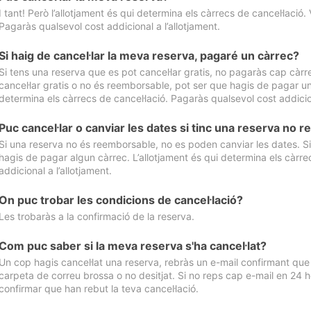
I tant! Però l’allotjament és qui determina els càrrecs de cancel·lació. 
Pagaràs qualsevol cost addicional a l’allotjament.
Si haig de cancel·lar la meva reserva, pagaré un càrrec?
Si tens una reserva que es pot cancel·lar gratis, no pagaràs cap càrrec
cancel·lar gratis o no és reemborsable, pot ser que hagis de pagar un 
determina els càrrecs de cancel·lació. Pagaràs qualsevol cost addicion
Puc cancel·lar o canviar les dates si tinc una reserva no
Si una reserva no és reemborsable, no es poden canviar les dates. Si 
hagis de pagar algun càrrec. L’allotjament és qui determina els càrre
addicional a l’allotjament.
On puc trobar les condicions de cancel·lació?
Les trobaràs a la confirmació de la reserva.
Com puc saber si la meva reserva s'ha cancel·lat?
Un cop hagis cancel·lat una reserva, rebràs un e-mail confirmant que s’
carpeta de correu brossa o no desitjat. Si no reps cap e-mail en 24 h
confirmar que han rebut la teva cancel·lació.