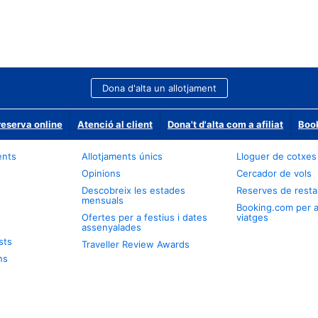
Dona d'alta un allotjament
reserva online
Atenció al client
Dona't d'alta com a afiliat
Book
ents
Allotjaments únics
Lloguer de cotxes
Opinions
Cercador de vols
Descobreix les estades
Reserves de resta
mensuals
Booking.com per 
Ofertes per a festius i dates
viatges
assenyalades
sts
Traveller Review Awards
ns