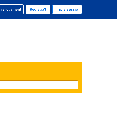
la reserva
n allotjament
Registra't
Inicia sessió
s Dòlar dels Estats Units
ual és Català