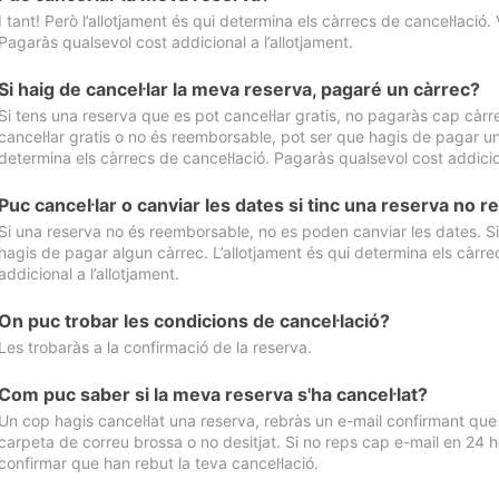
I tant! Però l’allotjament és qui determina els càrrecs de cancel·lació. 
Pagaràs qualsevol cost addicional a l’allotjament.
Si haig de cancel·lar la meva reserva, pagaré un càrrec?
Si tens una reserva que es pot cancel·lar gratis, no pagaràs cap càrrec
cancel·lar gratis o no és reemborsable, pot ser que hagis de pagar un 
determina els càrrecs de cancel·lació. Pagaràs qualsevol cost addicion
Puc cancel·lar o canviar les dates si tinc una reserva no
Si una reserva no és reemborsable, no es poden canviar les dates. Si 
hagis de pagar algun càrrec. L’allotjament és qui determina els càrre
addicional a l’allotjament.
On puc trobar les condicions de cancel·lació?
Les trobaràs a la confirmació de la reserva.
Com puc saber si la meva reserva s'ha cancel·lat?
Un cop hagis cancel·lat una reserva, rebràs un e-mail confirmant que s’
carpeta de correu brossa o no desitjat. Si no reps cap e-mail en 24 h
confirmar que han rebut la teva cancel·lació.