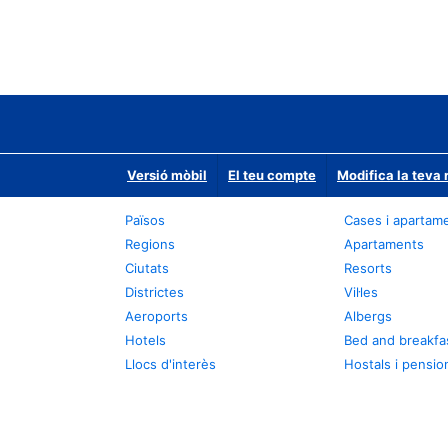
Versió mòbil
El teu compte
Modifica la teva 
Països
Cases i apartam
Regions
Apartaments
Ciutats
Resorts
Districtes
Vil·les
Aeroports
Albergs
Hotels
Bed and breakfa
Llocs d'interès
Hostals i pensio