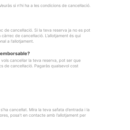
Veuràs si n'hi ha a les condicions de cancel·lació.
 de cancel·lació. Si la teva reserva ja no es pot
càrrec de cancel·lació. L’allotjament és qui
al a l’allotjament.
 reemborsable?
vols cancel·lar la teva reserva, pot ser que
cs de cancel·lació. Pagaràs qualsevol cost
ha cancel·lat. Mira la teva safata d’entrada i la
ores, posa’t en contacte amb l’allotjament per