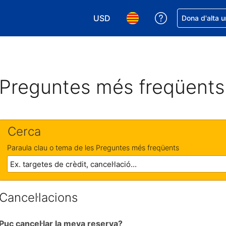
USD
Rep ajuda amb 
Dona d'alta u
Tria la moneda. La moneda actual é
Tria l'idioma. L'idioma act
Preguntes més freqüents
Cerca
Paraula clau o tema de les Preguntes més freqüents
Cancel·lacions
Puc cancel·lar la meva reserva?