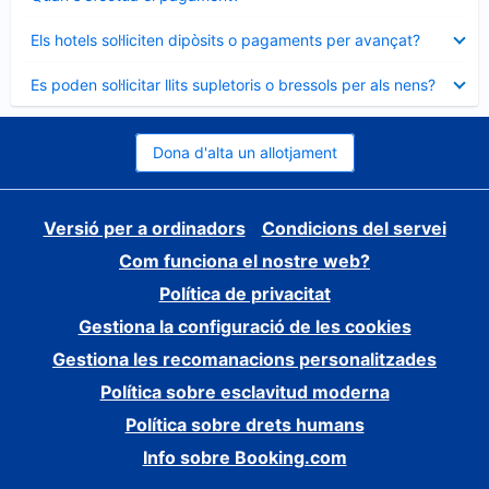
tancat
Element
Els hotels sol·liciten dipòsits o pagaments per avançat?
tancat
Element
Es poden sol·licitar llits supletoris o bressols per als nens?
tancat
Dona d'alta un allotjament
Versió per a ordinadors
Condicions del servei
Com funciona el nostre web?
Política de privacitat
Gestiona la configuració de les cookies
Gestiona les recomanacions personalitzades
Política sobre esclavitud moderna
Política sobre drets humans
Info sobre Booking.com