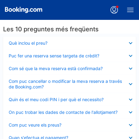
Les 10 preguntes més freqüents
Element
Què inclou el preu?
tancat
Element
Puc fer una reserva sense targeta de crèdit?
tancat
Element
Com sé que la meva reserva està confirmada?
tancat
Element
Com puc cancel·lar o modificar la meva reserva a través
tancat
de Booking.com?
Element
Quin és el meu codi PIN i per què el necessito?
tancat
Element
On puc trobar les dades de contacte de l'allotjament?
tancat
Element
Com puc veure els preus?
tancat
Element
Quan s'efectua el pagament?