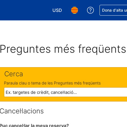
USD
Rep ajuda amb 
Dona d'alta u
Tria la moneda. La moneda actual é
Tria l'idioma. L'idioma act
Preguntes més freqüents
Cerca
Paraula clau o tema de les Preguntes més freqüents
Cancel·lacions
Puc cancel·lar la meva reserva?