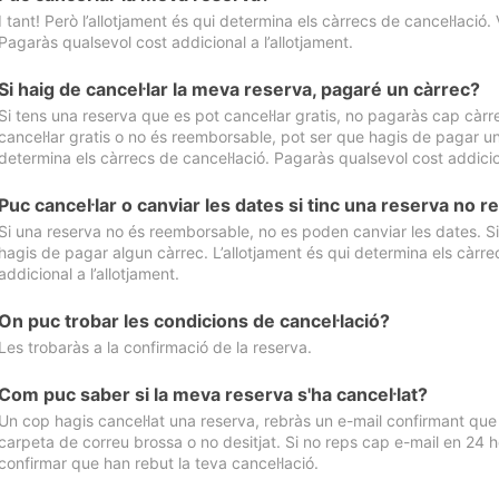
I tant! Però l’allotjament és qui determina els càrrecs de cancel·lació. 
Pagaràs qualsevol cost addicional a l’allotjament.
Si haig de cancel·lar la meva reserva, pagaré un càrrec?
Si tens una reserva que es pot cancel·lar gratis, no pagaràs cap càrrec
cancel·lar gratis o no és reemborsable, pot ser que hagis de pagar un 
determina els càrrecs de cancel·lació. Pagaràs qualsevol cost addicion
Puc cancel·lar o canviar les dates si tinc una reserva no
Si una reserva no és reemborsable, no es poden canviar les dates. Si 
hagis de pagar algun càrrec. L’allotjament és qui determina els càrre
addicional a l’allotjament.
On puc trobar les condicions de cancel·lació?
Les trobaràs a la confirmació de la reserva.
Com puc saber si la meva reserva s'ha cancel·lat?
Un cop hagis cancel·lat una reserva, rebràs un e-mail confirmant que s’
carpeta de correu brossa o no desitjat. Si no reps cap e-mail en 24 h
confirmar que han rebut la teva cancel·lació.