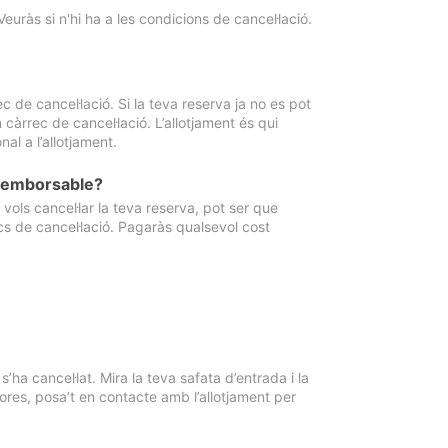
Veuràs si n'hi ha a les condicions de cancel·lació.
 de cancel·lació. Si la teva reserva ja no es pot
càrrec de cancel·lació. L’allotjament és qui
al a l’allotjament.
 reemborsable?
vols cancel·lar la teva reserva, pot ser que
cs de cancel·lació. Pagaràs qualsevol cost
ha cancel·lat. Mira la teva safata d’entrada i la
ores, posa’t en contacte amb l’allotjament per