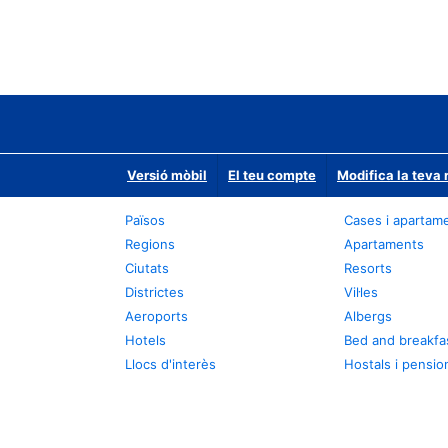
Versió mòbil
El teu compte
Modifica la teva 
Països
Cases i apartam
Regions
Apartaments
Ciutats
Resorts
Districtes
Vil·les
Aeroports
Albergs
Hotels
Bed and breakfa
Llocs d'interès
Hostals i pensio