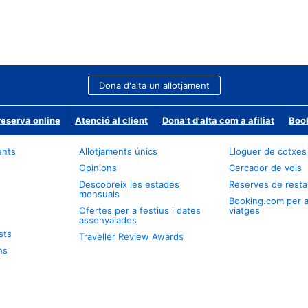
Dona d'alta un allotjament
reserva online
Atenció al client
Dona't d'alta com a afiliat
Book
ents
Allotjaments únics
Lloguer de cotxes
Opinions
Cercador de vols
Descobreix les estades
Reserves de resta
mensuals
Booking.com per 
Ofertes per a festius i dates
viatges
assenyalades
sts
Traveller Review Awards
ns