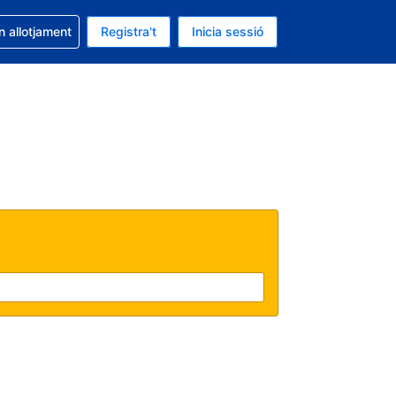
la reserva
n allotjament
Registra't
Inicia sessió
s Dòlar dels Estats Units
ual és Català