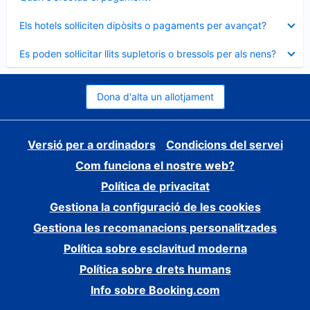
tancat
Element
Els hotels sol·liciten dipòsits o pagaments per avançat?
tancat
Element
Es poden sol·licitar llits supletoris o bressols per als nens?
tancat
Dona d'alta un allotjament
Versió per a ordinadors
Condicions del servei
Com funciona el nostre web?
Política de privacitat
Gestiona la configuració de les cookies
Gestiona les recomanacions personalitzades
Política sobre esclavitud moderna
Política sobre drets humans
Info sobre Booking.com