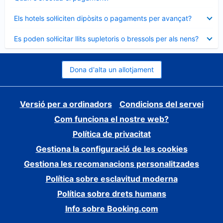
tancat
Element
Els hotels sol·liciten dipòsits o pagaments per avançat?
tancat
Element
Es poden sol·licitar llits supletoris o bressols per als nens?
tancat
Dona d'alta un allotjament
Versió per a ordinadors
Condicions del servei
Com funciona el nostre web?
Política de privacitat
Gestiona la configuració de les cookies
Gestiona les recomanacions personalitzades
Política sobre esclavitud moderna
Política sobre drets humans
Info sobre Booking.com