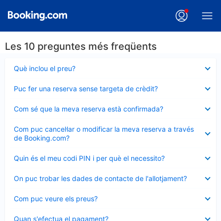
Les 10 preguntes més freqüents
Element
Què inclou el preu?
tancat
Element
Puc fer una reserva sense targeta de crèdit?
tancat
Element
Com sé que la meva reserva està confirmada?
tancat
Element
Com puc cancel·lar o modificar la meva reserva a través
tancat
de Booking.com?
Element
Quin és el meu codi PIN i per què el necessito?
tancat
Element
On puc trobar les dades de contacte de l'allotjament?
tancat
Element
Com puc veure els preus?
tancat
Element
Quan s'efectua el pagament?