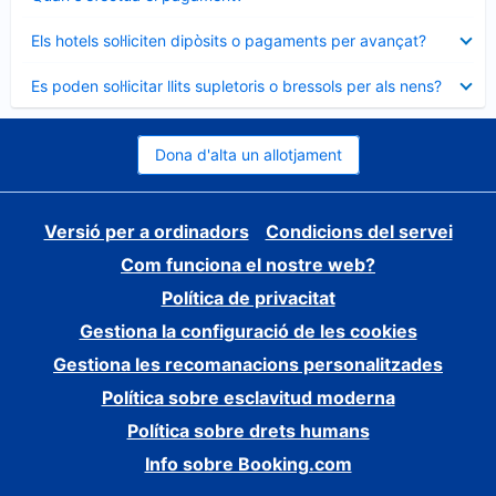
tancat
Element
Els hotels sol·liciten dipòsits o pagaments per avançat?
tancat
Element
Es poden sol·licitar llits supletoris o bressols per als nens?
tancat
Dona d'alta un allotjament
Versió per a ordinadors
Condicions del servei
Com funciona el nostre web?
Política de privacitat
Gestiona la configuració de les cookies
Gestiona les recomanacions personalitzades
Política sobre esclavitud moderna
Política sobre drets humans
Info sobre Booking.com