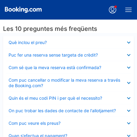
Les 10 preguntes més freqüents
Element
Què inclou el preu?
tancat
Element
Puc fer una reserva sense targeta de crèdit?
tancat
Element
Com sé que la meva reserva està confirmada?
tancat
Element
Com puc cancel·lar o modificar la meva reserva a través
tancat
de Booking.com?
Element
Quin és el meu codi PIN i per què el necessito?
tancat
Element
On puc trobar les dades de contacte de l'allotjament?
tancat
Element
Com puc veure els preus?
tancat
Element
Quan s'efectua el pagament?