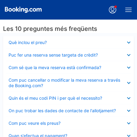
Les 10 preguntes més freqüents
Element
Què inclou el preu?
tancat
Element
Puc fer una reserva sense targeta de crèdit?
tancat
Element
Com sé que la meva reserva està confirmada?
tancat
Element
Com puc cancel·lar o modificar la meva reserva a través
tancat
de Booking.com?
Element
Quin és el meu codi PIN i per què el necessito?
tancat
Element
On puc trobar les dades de contacte de l'allotjament?
tancat
Element
Com puc veure els preus?
tancat
Element
Quan s'efectua el pagament?