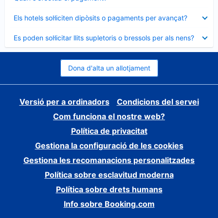
tancat
Element
Els hotels sol·liciten dipòsits o pagaments per avançat?
tancat
Element
Es poden sol·licitar llits supletoris o bressols per als nens?
tancat
Dona d'alta un allotjament
Versió per a ordinadors
Condicions del servei
Com funciona el nostre web?
Política de privacitat
Gestiona la configuració de les cookies
Gestiona les recomanacions personalitzades
Política sobre esclavitud moderna
Política sobre drets humans
Info sobre Booking.com