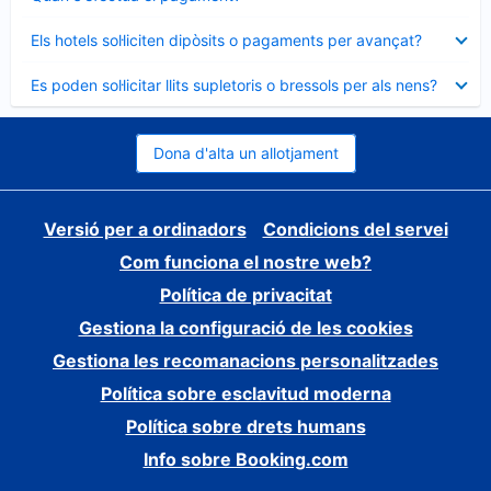
tancat
Element
Els hotels sol·liciten dipòsits o pagaments per avançat?
tancat
Element
Es poden sol·licitar llits supletoris o bressols per als nens?
tancat
Dona d'alta un allotjament
Versió per a ordinadors
Condicions del servei
Com funciona el nostre web?
Política de privacitat
Gestiona la configuració de les cookies
Gestiona les recomanacions personalitzades
Política sobre esclavitud moderna
Política sobre drets humans
Info sobre Booking.com