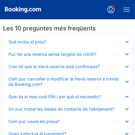
Les 10 preguntes més freqüents
Element
Què inclou el preu?
tancat
Element
Puc fer una reserva sense targeta de crèdit?
tancat
Element
Com sé que la meva reserva està confirmada?
tancat
Element
Com puc cancel·lar o modificar la meva reserva a través
tancat
de Booking.com?
Element
Quin és el meu codi PIN i per què el necessito?
tancat
Element
On puc trobar les dades de contacte de l'allotjament?
tancat
Element
Com puc veure els preus?
tancat
Element
Quan s'efectua el pagament?