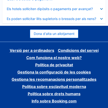
tancat
Element
Els hotels sol·liciten dipòsits o pagaments per avançat?
tancat
Element
Es poden sol·licitar llits supletoris o bressols per als nens?
tancat
Dona d'alta un allotjament
Versió per a ordinadors
Condicions del servei
Com funciona el nostre web?
Política de privacitat
Gestiona la configuració de les cookies
Gestiona les recomanacions personalitzades
Política sobre esclavitud moderna
Política sobre drets humans
Info sobre Booking.com