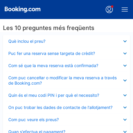
Les 10 preguntes més freqüents
Element
Què inclou el preu?
tancat
Element
Puc fer una reserva sense targeta de crèdit?
tancat
Element
Com sé que la meva reserva està confirmada?
tancat
Element
Com puc cancel·lar o modificar la meva reserva a través
tancat
de Booking.com?
Element
Quin és el meu codi PIN i per què el necessito?
tancat
Element
On puc trobar les dades de contacte de l'allotjament?
tancat
Element
Com puc veure els preus?
tancat
Element
Quan s'efectua el pagament?