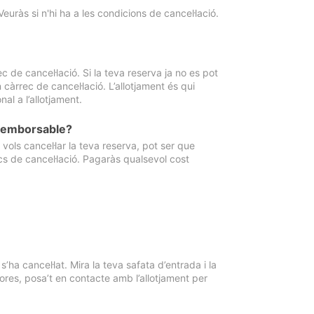
Veuràs si n'hi ha a les condicions de cancel·lació.
 de cancel·lació. Si la teva reserva ja no es pot
càrrec de cancel·lació. L’allotjament és qui
al a l’allotjament.
 reemborsable?
vols cancel·lar la teva reserva, pot ser que
cs de cancel·lació. Pagaràs qualsevol cost
ha cancel·lat. Mira la teva safata d’entrada i la
ores, posa’t en contacte amb l’allotjament per