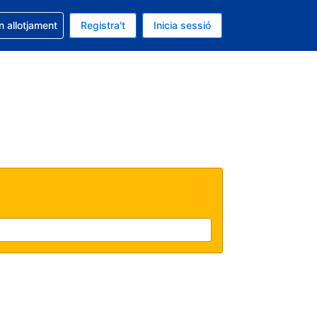
la reserva
n allotjament
Registra't
Inicia sessió
 és EUR
ual és Català