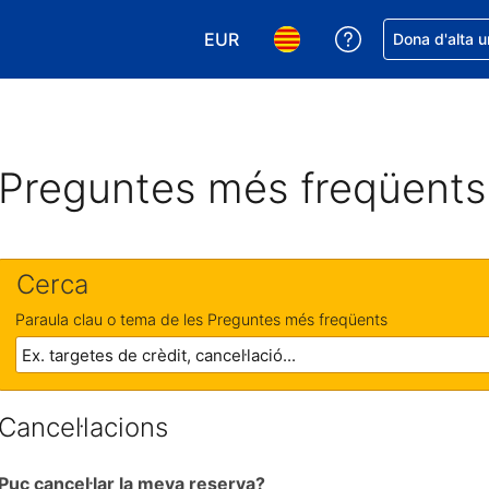
EUR
Rep ajuda amb 
Dona d'alta u
Tria la moneda. La moneda actual
Tria l'idioma. L'idioma act
Preguntes més freqüents
Cerca
Paraula clau o tema de les Preguntes més freqüents
Cancel·lacions
Puc cancel·lar la meva reserva?