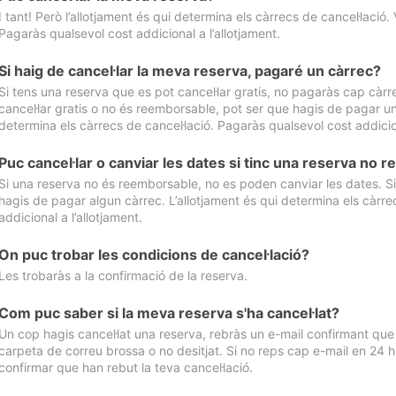
I tant! Però l’allotjament és qui determina els càrrecs de cancel·lació. 
Pagaràs qualsevol cost addicional a l’allotjament.
Si haig de cancel·lar la meva reserva, pagaré un càrrec?
Si tens una reserva que es pot cancel·lar gratis, no pagaràs cap càrrec
cancel·lar gratis o no és reemborsable, pot ser que hagis de pagar un 
determina els càrrecs de cancel·lació. Pagaràs qualsevol cost addicion
Puc cancel·lar o canviar les dates si tinc una reserva no
Si una reserva no és reemborsable, no es poden canviar les dates. Si 
hagis de pagar algun càrrec. L’allotjament és qui determina els càrre
addicional a l’allotjament.
On puc trobar les condicions de cancel·lació?
Les trobaràs a la confirmació de la reserva.
Com puc saber si la meva reserva s'ha cancel·lat?
Un cop hagis cancel·lat una reserva, rebràs un e-mail confirmant que s’
carpeta de correu brossa o no desitjat. Si no reps cap e-mail en 24 h
confirmar que han rebut la teva cancel·lació.