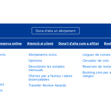
Dona d'alta un allotjament
reserva online
Atenció al client
Dona't d'alta com a afiliat
Book
ents
Allotjaments únics
Lloguer de cotxes
Opinions
Cercador de vols
Descobreix les estades
Reserves de resta
mensuals
Booking.com per 
Ofertes per a festius i dates
viatges
assenyalades
sts
Traveller Review Awards
ns