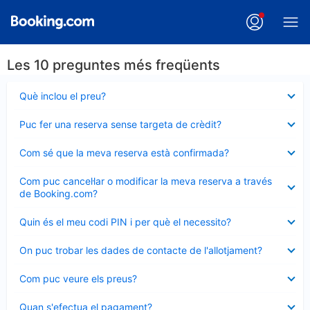
Les 10 preguntes més freqüents
Element
Què inclou el preu?
tancat
Element
Puc fer una reserva sense targeta de crèdit?
tancat
Element
Com sé que la meva reserva està confirmada?
tancat
Element
Com puc cancel·lar o modificar la meva reserva a través
tancat
de Booking.com?
Element
Quin és el meu codi PIN i per què el necessito?
tancat
Element
On puc trobar les dades de contacte de l'allotjament?
tancat
Element
Com puc veure els preus?
tancat
Element
Quan s'efectua el pagament?