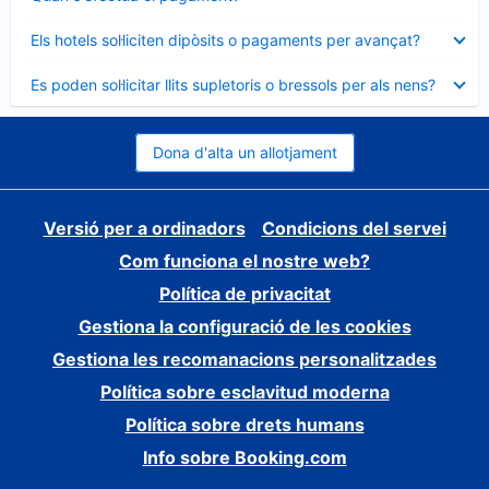
tancat
Element
Els hotels sol·liciten dipòsits o pagaments per avançat?
tancat
Element
Es poden sol·licitar llits supletoris o bressols per als nens?
tancat
Dona d'alta un allotjament
Versió per a ordinadors
Condicions del servei
Com funciona el nostre web?
Política de privacitat
Gestiona la configuració de les cookies
Gestiona les recomanacions personalitzades
Política sobre esclavitud moderna
Política sobre drets humans
Info sobre Booking.com