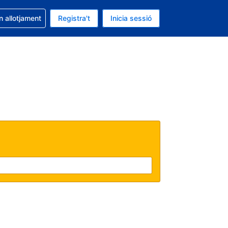
la reserva
n allotjament
Registra't
Inicia sessió
s Dòlar dels Estats Units
ual és Català