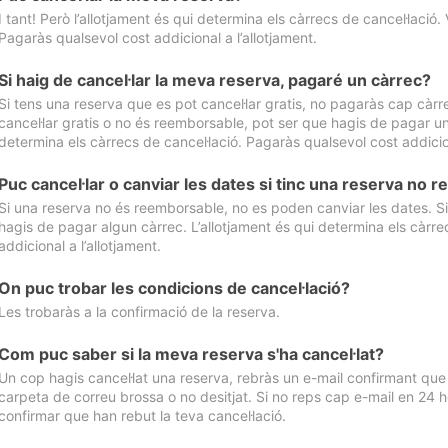
I tant! Però l’allotjament és qui determina els càrrecs de cancel·lació. 
Pagaràs qualsevol cost addicional a l’allotjament.
Si haig de cancel·lar la meva reserva, pagaré un càrrec?
Si tens una reserva que es pot cancel·lar gratis, no pagaràs cap càrrec
cancel·lar gratis o no és reemborsable, pot ser que hagis de pagar un 
determina els càrrecs de cancel·lació. Pagaràs qualsevol cost addicion
Puc cancel·lar o canviar les dates si tinc una reserva no
Si una reserva no és reemborsable, no es poden canviar les dates. Si 
hagis de pagar algun càrrec. L’allotjament és qui determina els càrre
addicional a l’allotjament.
On puc trobar les condicions de cancel·lació?
Les trobaràs a la confirmació de la reserva.
Com puc saber si la meva reserva s'ha cancel·lat?
Un cop hagis cancel·lat una reserva, rebràs un e-mail confirmant que s’
carpeta de correu brossa o no desitjat. Si no reps cap e-mail en 24 h
confirmar que han rebut la teva cancel·lació.