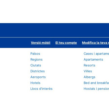
Versió mòbil
El teu compte
Modifica la teva 
Països
Cases i apartam
Regions
Apartaments
Ciutats
Resorts
Districtes
Vil·les
Aeroports
Albergs
Hotels
Bed and breakfa
Llocs d'interès
Hostals i pensio