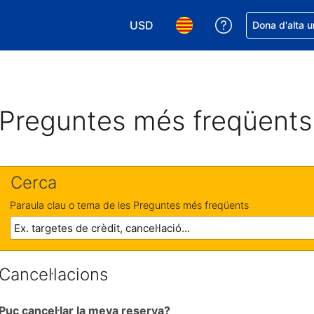
USD
Rep ajuda amb 
Dona d'alta u
Tria la moneda. La moneda actual é
Tria l'idioma. L'idioma act
Preguntes més freqüents
Cerca
Paraula clau o tema de les Preguntes més freqüents
Cancel·lacions
Puc cancel·lar la meva reserva?