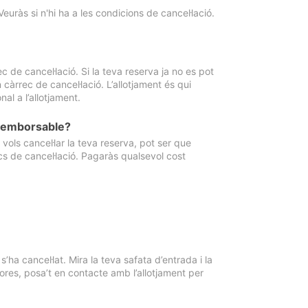
Veuràs si n'hi ha a les condicions de cancel·lació.
 de cancel·lació. Si la teva reserva ja no es pot
càrrec de cancel·lació. L’allotjament és qui
al a l’allotjament.
 reemborsable?
vols cancel·lar la teva reserva, pot ser que
cs de cancel·lació. Pagaràs qualsevol cost
ha cancel·lat. Mira la teva safata d’entrada i la
ores, posa’t en contacte amb l’allotjament per