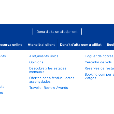
Dona d'alta un allotjament
reserva online
Atenció al client
Dona't d'alta com a afiliat
Book
ents
Allotjaments únics
Lloguer de cotxes
Opinions
Cercador de vols
Descobreix les estades
Reserves de resta
mensuals
Booking.com per 
Ofertes per a festius i dates
viatges
assenyalades
sts
Traveller Review Awards
ns