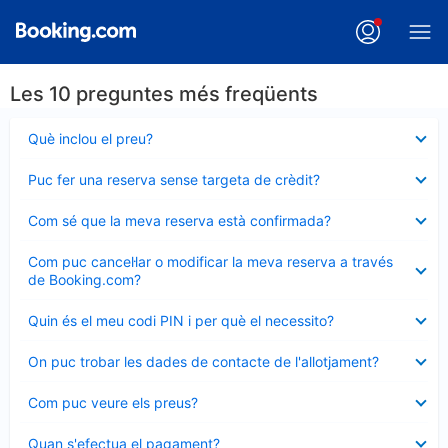
Les 10 preguntes més freqüents
Element
Què inclou el preu?
tancat
Element
Puc fer una reserva sense targeta de crèdit?
tancat
Element
Com sé que la meva reserva està confirmada?
tancat
Element
Com puc cancel·lar o modificar la meva reserva a través
tancat
de Booking.com?
Element
Quin és el meu codi PIN i per què el necessito?
tancat
Element
On puc trobar les dades de contacte de l'allotjament?
tancat
Element
Com puc veure els preus?
tancat
Element
Quan s'efectua el pagament?