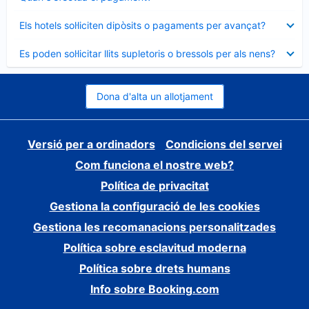
tancat
Element
Els hotels sol·liciten dipòsits o pagaments per avançat?
tancat
Element
Es poden sol·licitar llits supletoris o bressols per als nens?
tancat
Dona d'alta un allotjament
Versió per a ordinadors
Condicions del servei
Com funciona el nostre web?
Política de privacitat
Gestiona la configuració de les cookies
Gestiona les recomanacions personalitzades
Política sobre esclavitud moderna
Política sobre drets humans
Info sobre Booking.com