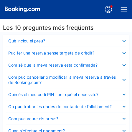
Les 10 preguntes més freqüents
Element
Què inclou el preu?
tancat
Element
Puc fer una reserva sense targeta de crèdit?
tancat
Element
Com sé que la meva reserva està confirmada?
tancat
Element
Com puc cancel·lar o modificar la meva reserva a través
tancat
de Booking.com?
Element
Quin és el meu codi PIN i per què el necessito?
tancat
Element
On puc trobar les dades de contacte de l'allotjament?
tancat
Element
Com puc veure els preus?
tancat
Element
Quan s'efectua el pagament?