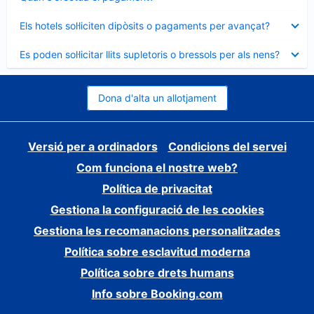
tancat
Element
Els hotels sol·liciten dipòsits o pagaments per avançat?
tancat
Element
Es poden sol·licitar llits supletoris o bressols per als nens?
tancat
Dona d'alta un allotjament
Versió per a ordinadors
Condicions del servei
Com funciona el nostre web?
Política de privacitat
Gestiona la configuració de les cookies
Gestiona les recomanacions personalitzades
Política sobre esclavitud moderna
Política sobre drets humans
Info sobre Booking.com