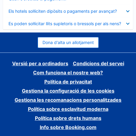
tancat
Element
Els hotels sol·liciten dipòsits o pagaments per avançat?
tancat
Element
Es poden sol·licitar llits supletoris o bressols per als nens?
tancat
Dona d'alta un allotjament
Versió per a ordinadors
Condicions del servei
Com funciona el nostre web?
Política de privacitat
Gestiona la configuració de les cookies
Gestiona les recomanacions personalitzades
Política sobre esclavitud moderna
Política sobre drets humans
Info sobre Booking.com