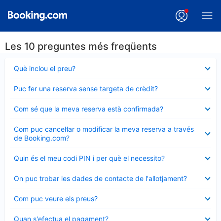
Les 10 preguntes més freqüents
Element
Què inclou el preu?
tancat
Element
Puc fer una reserva sense targeta de crèdit?
tancat
Element
Com sé que la meva reserva està confirmada?
tancat
Element
Com puc cancel·lar o modificar la meva reserva a través
tancat
de Booking.com?
Element
Quin és el meu codi PIN i per què el necessito?
tancat
Element
On puc trobar les dades de contacte de l'allotjament?
tancat
Element
Com puc veure els preus?
tancat
Element
Quan s'efectua el pagament?