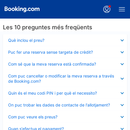
Les 10 preguntes més freqüents
Element
Què inclou el preu?
tancat
Element
Puc fer una reserva sense targeta de crèdit?
tancat
Element
Com sé que la meva reserva està confirmada?
tancat
Element
Com puc cancel·lar o modificar la meva reserva a través
tancat
de Booking.com?
Element
Quin és el meu codi PIN i per què el necessito?
tancat
Element
On puc trobar les dades de contacte de l'allotjament?
tancat
Element
Com puc veure els preus?
tancat
Element
Quan s'efectua el pagament?