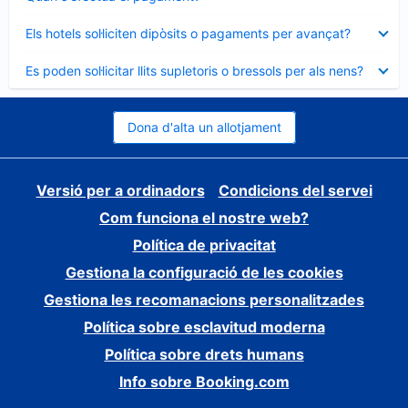
tancat
Element
Els hotels sol·liciten dipòsits o pagaments per avançat?
tancat
Element
Es poden sol·licitar llits supletoris o bressols per als nens?
tancat
Dona d'alta un allotjament
Versió per a ordinadors
Condicions del servei
Com funciona el nostre web?
Política de privacitat
Gestiona la configuració de les cookies
Gestiona les recomanacions personalitzades
Política sobre esclavitud moderna
Política sobre drets humans
Info sobre Booking.com