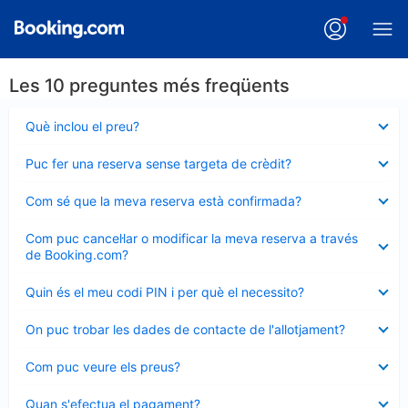
Les 10 preguntes més freqüents
Element
Què inclou el preu?
tancat
Element
Puc fer una reserva sense targeta de crèdit?
tancat
Element
Com sé que la meva reserva està confirmada?
tancat
Element
Com puc cancel·lar o modificar la meva reserva a través
tancat
de Booking.com?
Element
Quin és el meu codi PIN i per què el necessito?
tancat
Element
On puc trobar les dades de contacte de l'allotjament?
tancat
Element
Com puc veure els preus?
tancat
Element
Quan s'efectua el pagament?