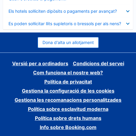
tancat
Element
Els hotels sol·liciten dipòsits o pagaments per avançat?
tancat
Element
Es poden sol·licitar llits supletoris o bressols per als nens?
tancat
Dona d'alta un allotjament
Versió per a ordinadors
Condicions del servei
Com funciona el nostre web?
Política de privacitat
Gestiona la configuració de les cookies
Gestiona les recomanacions personalitzades
Política sobre esclavitud moderna
Política sobre drets humans
Info sobre Booking.com