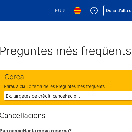
EUR
Rep ajuda amb 
Dona d'alta u
Tria la moneda. La moneda actual
Tria l'idioma. L'idioma act
Preguntes més freqüents
Cerca
Paraula clau o tema de les Preguntes més freqüents
Cancel·lacions
Puc cancel·lar la meva reserva?