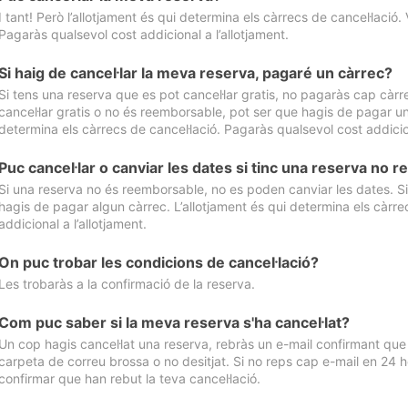
I tant! Però l’allotjament és qui determina els càrrecs de cancel·lació. 
Pagaràs qualsevol cost addicional a l’allotjament.
Si haig de cancel·lar la meva reserva, pagaré un càrrec?
Si tens una reserva que es pot cancel·lar gratis, no pagaràs cap càrrec
cancel·lar gratis o no és reemborsable, pot ser que hagis de pagar un 
determina els càrrecs de cancel·lació. Pagaràs qualsevol cost addicion
Puc cancel·lar o canviar les dates si tinc una reserva no
Si una reserva no és reemborsable, no es poden canviar les dates. Si 
hagis de pagar algun càrrec. L’allotjament és qui determina els càrre
addicional a l’allotjament.
On puc trobar les condicions de cancel·lació?
Les trobaràs a la confirmació de la reserva.
Com puc saber si la meva reserva s'ha cancel·lat?
Un cop hagis cancel·lat una reserva, rebràs un e-mail confirmant que s’
carpeta de correu brossa o no desitjat. Si no reps cap e-mail en 24 h
confirmar que han rebut la teva cancel·lació.