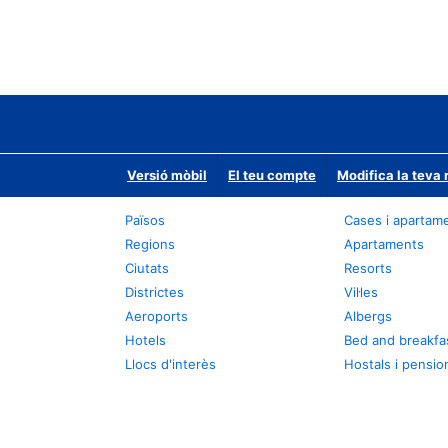
Versió mòbil
El teu compte
Modifica la teva 
Països
Cases i apartam
Regions
Apartaments
Ciutats
Resorts
Districtes
Vil·les
Aeroports
Albergs
Hotels
Bed and breakfa
Llocs d'interès
Hostals i pensio