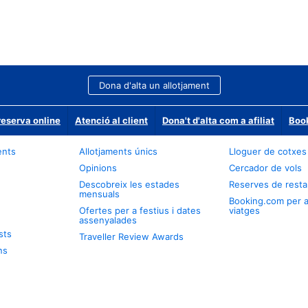
Dona d'alta un allotjament
reserva online
Atenció al client
Dona't d'alta com a afiliat
Book
ents
Allotjaments únics
Lloguer de cotxes
Opinions
Cercador de vols
Descobreix les estades
Reserves de resta
mensuals
Booking.com per 
Ofertes per a festius i dates
viatges
assenyalades
sts
Traveller Review Awards
ns