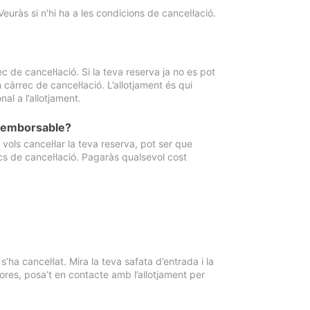
Veuràs si n'hi ha a les condicions de cancel·lació.
 de cancel·lació. Si la teva reserva ja no es pot
càrrec de cancel·lació. L’allotjament és qui
al a l’allotjament.
 reemborsable?
vols cancel·lar la teva reserva, pot ser que
cs de cancel·lació. Pagaràs qualsevol cost
ha cancel·lat. Mira la teva safata d’entrada i la
ores, posa’t en contacte amb l’allotjament per