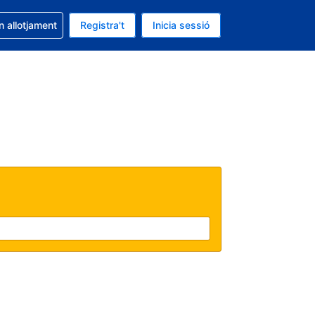
la reserva
n allotjament
Registra't
Inicia sessió
 és EUR
ual és Català