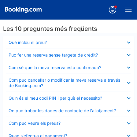
Les 10 preguntes més freqüents
Element
Què inclou el preu?
tancat
Element
Puc fer una reserva sense targeta de crèdit?
tancat
Element
Com sé que la meva reserva està confirmada?
tancat
Element
Com puc cancel·lar o modificar la meva reserva a través
tancat
de Booking.com?
Element
Quin és el meu codi PIN i per què el necessito?
tancat
Element
On puc trobar les dades de contacte de l'allotjament?
tancat
Element
Com puc veure els preus?
tancat
Element
Quan s'efectua el pagament?