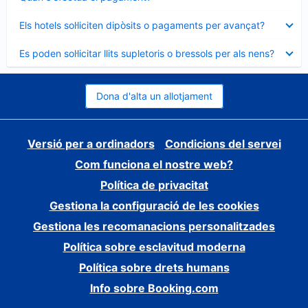
tancat
Element
Els hotels sol·liciten dipòsits o pagaments per avançat?
tancat
Element
Es poden sol·licitar llits supletoris o bressols per als nens?
tancat
Dona d'alta un allotjament
Versió per a ordinadors
Condicions del servei
Com funciona el nostre web?
Política de privacitat
Gestiona la configuració de les cookies
Gestiona les recomanacions personalitzades
Política sobre esclavitud moderna
Política sobre drets humans
Info sobre Booking.com