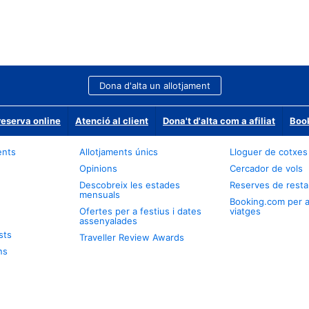
Dona d'alta un allotjament
reserva online
Atenció al client
Dona't d'alta com a afiliat
Book
ents
Allotjaments únics
Lloguer de cotxes
Opinions
Cercador de vols
Descobreix les estades
Reserves de resta
mensuals
Booking.com per 
Ofertes per a festius i dates
viatges
assenyalades
sts
Traveller Review Awards
ns