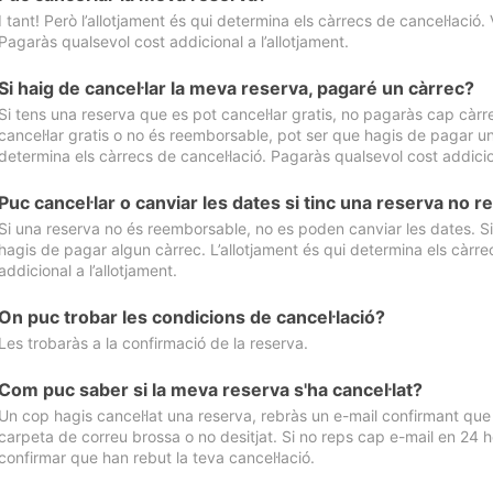
I tant! Però l’allotjament és qui determina els càrrecs de cancel·lació. 
Pagaràs qualsevol cost addicional a l’allotjament.
Si haig de cancel·lar la meva reserva, pagaré un càrrec?
Si tens una reserva que es pot cancel·lar gratis, no pagaràs cap càrrec
cancel·lar gratis o no és reemborsable, pot ser que hagis de pagar un 
determina els càrrecs de cancel·lació. Pagaràs qualsevol cost addicion
Puc cancel·lar o canviar les dates si tinc una reserva no
Si una reserva no és reemborsable, no es poden canviar les dates. Si 
hagis de pagar algun càrrec. L’allotjament és qui determina els càrre
addicional a l’allotjament.
On puc trobar les condicions de cancel·lació?
Les trobaràs a la confirmació de la reserva.
Com puc saber si la meva reserva s'ha cancel·lat?
Un cop hagis cancel·lat una reserva, rebràs un e-mail confirmant que s’
carpeta de correu brossa o no desitjat. Si no reps cap e-mail en 24 h
confirmar que han rebut la teva cancel·lació.