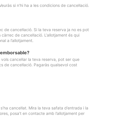
Veuràs si n'hi ha a les condicions de cancel·lació.
 de cancel·lació. Si la teva reserva ja no es pot
càrrec de cancel·lació. L’allotjament és qui
al a l’allotjament.
 reemborsable?
vols cancel·lar la teva reserva, pot ser que
cs de cancel·lació. Pagaràs qualsevol cost
ha cancel·lat. Mira la teva safata d’entrada i la
ores, posa’t en contacte amb l’allotjament per