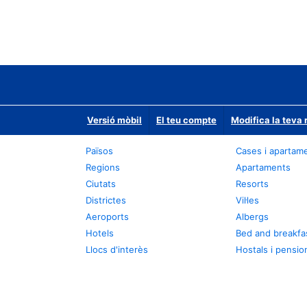
Versió mòbil
El teu compte
Modifica la teva 
Països
Cases i apartam
Regions
Apartaments
Ciutats
Resorts
Districtes
Vil·les
Aeroports
Albergs
Hotels
Bed and breakfa
Llocs d'interès
Hostals i pensio