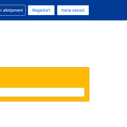
la reserva
n allotjament
Registra't
Inicia sessió
s Dòlar dels Estats Units
ual és Català