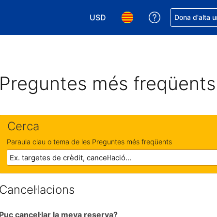
USD
Rep ajuda amb 
Dona d'alta u
Tria la moneda. La moneda actual é
Tria l'idioma. L'idioma act
Preguntes més freqüents
Cerca
Paraula clau o tema de les Preguntes més freqüents
Cancel·lacions
Puc cancel·lar la meva reserva?