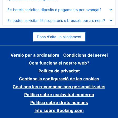
tancat
Element
Els hotels sol·liciten dipòsits o pagaments per avançat?
tancat
Element
Es poden sol·licitar llits supletoris o bressols per als nens?
tancat
Dona d'alta un allotjament
Versió per a ordinadors
Condicions del servei
Com funciona el nostre web?
Política de privacitat
Gestiona la configuració de les cookies
Gestiona les recomanacions personalitzades
Política sobre esclavitud moderna
Política sobre drets humans
Info sobre Booking.com