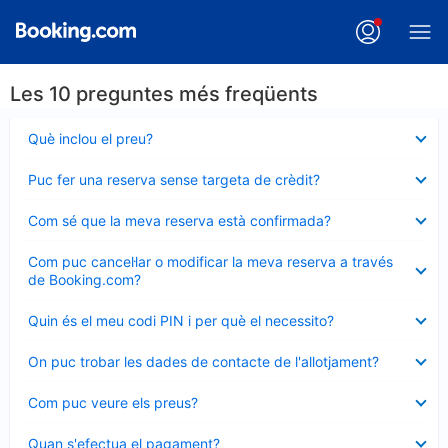
Les 10 preguntes més freqüents
Element
Què inclou el preu?
tancat
Element
Puc fer una reserva sense targeta de crèdit?
tancat
Element
Com sé que la meva reserva està confirmada?
tancat
Element
Com puc cancel·lar o modificar la meva reserva a través
tancat
de Booking.com?
Element
Quin és el meu codi PIN i per què el necessito?
tancat
Element
On puc trobar les dades de contacte de l'allotjament?
tancat
Element
Com puc veure els preus?
tancat
Element
Quan s'efectua el pagament?