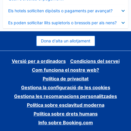
tancat
Element
Els hotels sol·liciten dipòsits o pagaments per avançat?
tancat
Element
Es poden sol·licitar llits supletoris o bressols per als nens?
tancat
Dona d'alta un allotjament
Versió per a ordinadors
Condicions del servei
Com funciona el nostre web?
Política de privacitat
Gestiona la configuració de les cookies
Gestiona les recomanacions personalitzades
Política sobre esclavitud moderna
Política sobre drets humans
Info sobre Booking.com