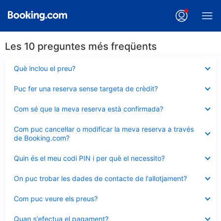
Les 10 preguntes més freqüents
Element
Què inclou el preu?
tancat
Element
Puc fer una reserva sense targeta de crèdit?
tancat
Element
Com sé que la meva reserva està confirmada?
tancat
Element
Com puc cancel·lar o modificar la meva reserva a través
tancat
de Booking.com?
Element
Quin és el meu codi PIN i per què el necessito?
tancat
Element
On puc trobar les dades de contacte de l'allotjament?
tancat
Element
Com puc veure els preus?
tancat
Element
Quan s'efectua el pagament?