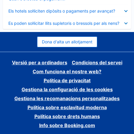
tancat
Element
Els hotels sol·liciten dipòsits o pagaments per avançat?
tancat
Element
Es poden sol·licitar llits supletoris o bressols per als nens?
tancat
Dona d'alta un allotjament
Versió per a ordinadors
Condicions del servei
Com funciona el nostre web?
Política de privacitat
Gestiona la configuració de les cookies
Gestiona les recomanacions personalitzades
Política sobre esclavitud moderna
Política sobre drets humans
Info sobre Booking.com