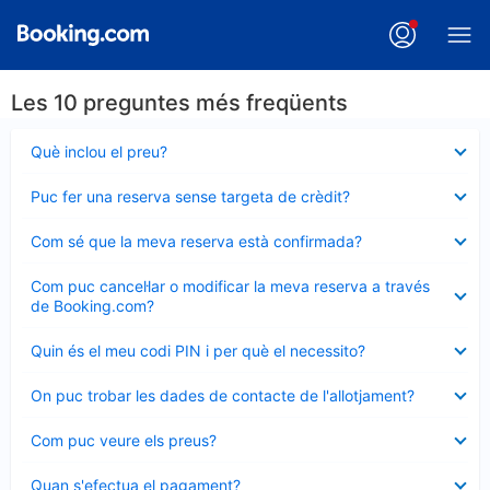
Les 10 preguntes més freqüents
Element
Què inclou el preu?
tancat
Element
Puc fer una reserva sense targeta de crèdit?
tancat
Element
Com sé que la meva reserva està confirmada?
tancat
Element
Com puc cancel·lar o modificar la meva reserva a través
tancat
de Booking.com?
Element
Quin és el meu codi PIN i per què el necessito?
tancat
Element
On puc trobar les dades de contacte de l'allotjament?
tancat
Element
Com puc veure els preus?
tancat
Element
Quan s'efectua el pagament?