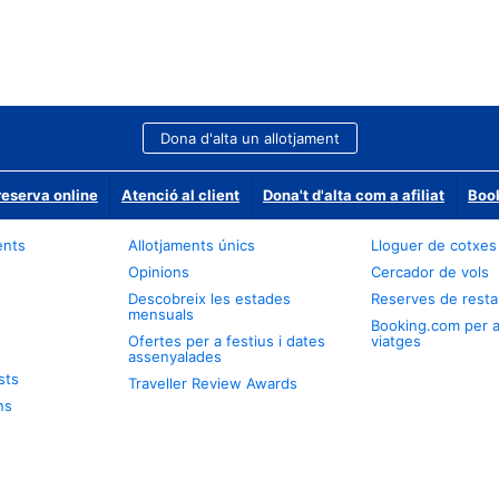
Dona d'alta un allotjament
reserva online
Atenció al client
Dona't d'alta com a afiliat
Book
ents
Allotjaments únics
Lloguer de cotxes
Opinions
Cercador de vols
Descobreix les estades
Reserves de resta
mensuals
Booking.com per 
Ofertes per a festius i dates
viatges
assenyalades
sts
Traveller Review Awards
ns