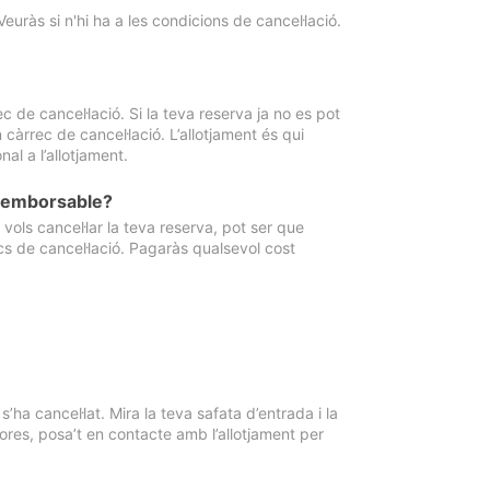
Veuràs si n'hi ha a les condicions de cancel·lació.
 de cancel·lació. Si la teva reserva ja no es pot
càrrec de cancel·lació. L’allotjament és qui
al a l’allotjament.
 reemborsable?
vols cancel·lar la teva reserva, pot ser que
cs de cancel·lació. Pagaràs qualsevol cost
ha cancel·lat. Mira la teva safata d’entrada i la
ores, posa’t en contacte amb l’allotjament per