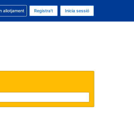
la reserva
n allotjament
Registra't
Inicia sessió
s Dòlar dels Estats Units
ual és Català