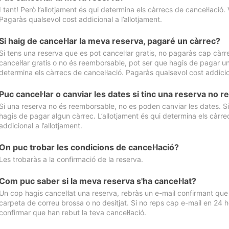
I tant! Però l’allotjament és qui determina els càrrecs de cancel·lació. 
Pagaràs qualsevol cost addicional a l’allotjament.
Si haig de cancel·lar la meva reserva, pagaré un càrrec?
Si tens una reserva que es pot cancel·lar gratis, no pagaràs cap càrrec
cancel·lar gratis o no és reemborsable, pot ser que hagis de pagar un 
determina els càrrecs de cancel·lació. Pagaràs qualsevol cost addicion
Puc cancel·lar o canviar les dates si tinc una reserva no
Si una reserva no és reemborsable, no es poden canviar les dates. Si 
hagis de pagar algun càrrec. L’allotjament és qui determina els càrre
addicional a l’allotjament.
On puc trobar les condicions de cancel·lació?
Les trobaràs a la confirmació de la reserva.
Com puc saber si la meva reserva s'ha cancel·lat?
Un cop hagis cancel·lat una reserva, rebràs un e-mail confirmant que s’
carpeta de correu brossa o no desitjat. Si no reps cap e-mail en 24 h
confirmar que han rebut la teva cancel·lació.