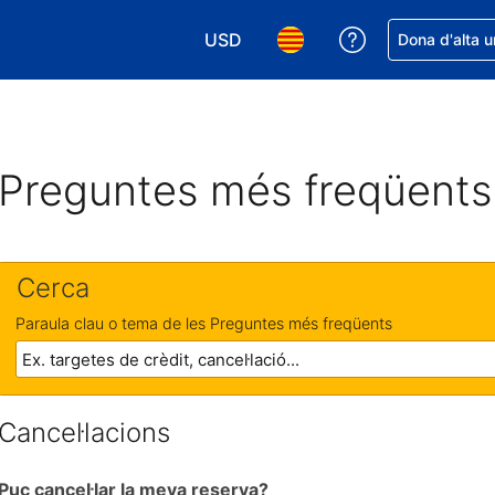
USD
Rep ajuda amb 
Dona d'alta u
Tria la moneda. La moneda actual é
Tria l'idioma. L'idioma act
Preguntes més freqüents
Cerca
Paraula clau o tema de les Preguntes més freqüents
Cancel·lacions
Puc cancel·lar la meva reserva?