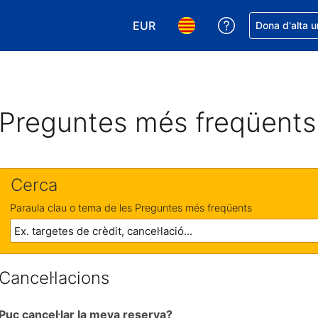
EUR
Rep ajuda amb 
Dona d'alta u
Tria la moneda. La moneda actual
Tria l'idioma. L'idioma act
Preguntes més freqüents
Cerca
Paraula clau o tema de les Preguntes més freqüents
Cancel·lacions
Puc cancel·lar la meva reserva?