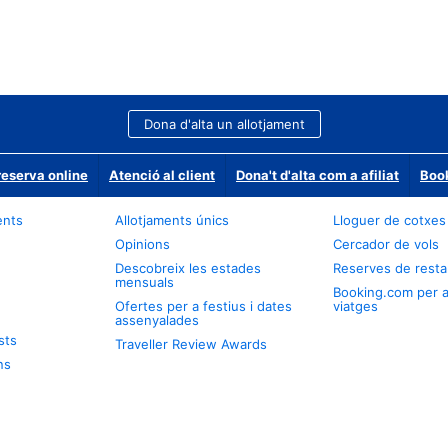
Dona d'alta un allotjament
reserva online
Atenció al client
Dona't d'alta com a afiliat
Book
ents
Allotjaments únics
Lloguer de cotxes
Opinions
Cercador de vols
Descobreix les estades
Reserves de resta
mensuals
Booking.com per 
Ofertes per a festius i dates
viatges
assenyalades
sts
Traveller Review Awards
ns