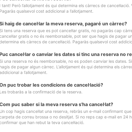
I tant! Però l’allotjament és qui determina els càrrecs de cancel·lació. 
Pagaràs qualsevol cost addicional a l’allotjament.
Si haig de cancel·lar la meva reserva, pagaré un càrrec?
Si tens una reserva que es pot cancel·lar gratis, no pagaràs cap càrrec
cancel·lar gratis o no és reemborsable, pot ser que hagis de pagar un 
determina els càrrecs de cancel·lació. Pagaràs qualsevol cost addicion
Puc cancel·lar o canviar les dates si tinc una reserva no
Si una reserva no és reemborsable, no es poden canviar les dates. Si 
hagis de pagar algun càrrec. L’allotjament és qui determina els càrre
addicional a l’allotjament.
On puc trobar les condicions de cancel·lació?
Les trobaràs a la confirmació de la reserva.
Com puc saber si la meva reserva s'ha cancel·lat?
Un cop hagis cancel·lat una reserva, rebràs un e-mail confirmant que s’
carpeta de correu brossa o no desitjat. Si no reps cap e-mail en 24 h
confirmar que han rebut la teva cancel·lació.