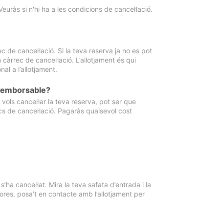
Veuràs si n'hi ha a les condicions de cancel·lació.
 de cancel·lació. Si la teva reserva ja no es pot
càrrec de cancel·lació. L’allotjament és qui
al a l’allotjament.
 reemborsable?
vols cancel·lar la teva reserva, pot ser que
cs de cancel·lació. Pagaràs qualsevol cost
ha cancel·lat. Mira la teva safata d’entrada i la
ores, posa’t en contacte amb l’allotjament per