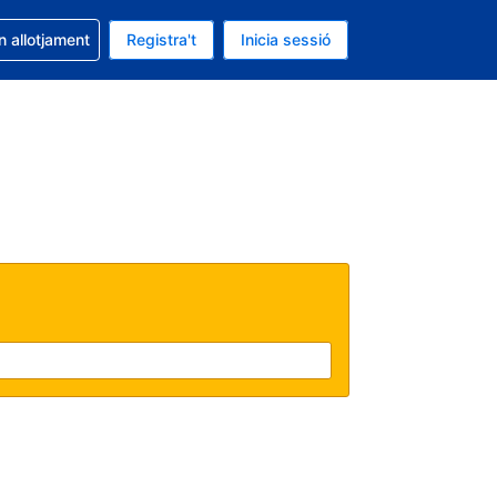
la reserva
n allotjament
Registra't
Inicia sessió
 és EUR
ual és Català