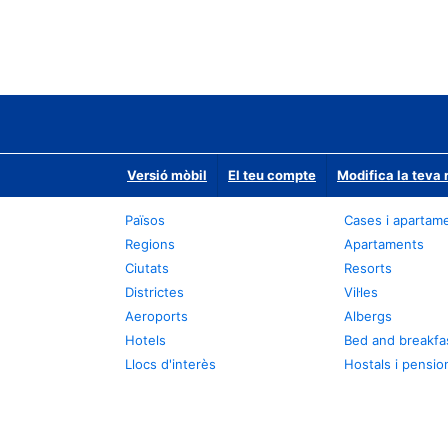
Versió mòbil
El teu compte
Modifica la teva 
Països
Cases i apartam
Regions
Apartaments
Ciutats
Resorts
Districtes
Vil·les
Aeroports
Albergs
Hotels
Bed and breakfa
Llocs d'interès
Hostals i pensio