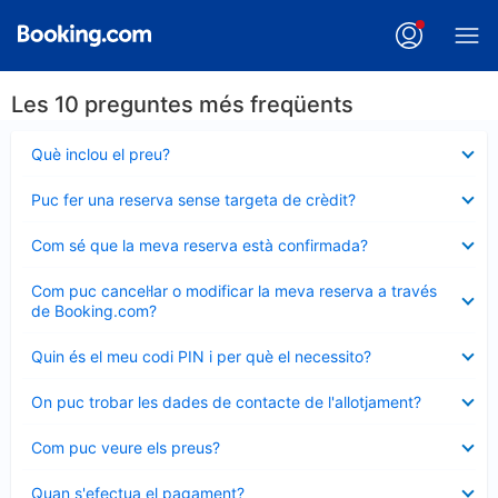
Les 10 preguntes més freqüents
Element
Què inclou el preu?
tancat
Element
Puc fer una reserva sense targeta de crèdit?
tancat
Element
Com sé que la meva reserva està confirmada?
tancat
Element
Com puc cancel·lar o modificar la meva reserva a través
tancat
de Booking.com?
Element
Quin és el meu codi PIN i per què el necessito?
tancat
Element
On puc trobar les dades de contacte de l'allotjament?
tancat
Element
Com puc veure els preus?
tancat
Element
Quan s'efectua el pagament?