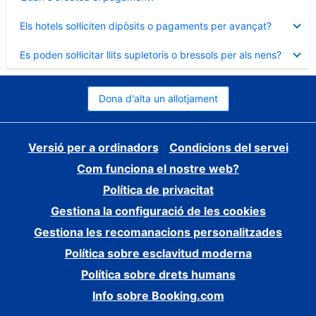
tancat
Element
Els hotels sol·liciten dipòsits o pagaments per avançat?
tancat
Element
Es poden sol·licitar llits supletoris o bressols per als nens?
tancat
Dona d'alta un allotjament
Versió per a ordinadors
Condicions del servei
Com funciona el nostre web?
Política de privacitat
Gestiona la configuració de les cookies
Gestiona les recomanacions personalitzades
Política sobre esclavitud moderna
Política sobre drets humans
Info sobre Booking.com