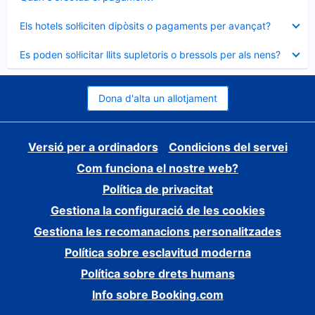
tancat
Element
Els hotels sol·liciten dipòsits o pagaments per avançat?
tancat
Element
Es poden sol·licitar llits supletoris o bressols per als nens?
tancat
Dona d'alta un allotjament
Versió per a ordinadors
Condicions del servei
Com funciona el nostre web?
Política de privacitat
Gestiona la configuració de les cookies
Gestiona les recomanacions personalitzades
Política sobre esclavitud moderna
Política sobre drets humans
Info sobre Booking.com