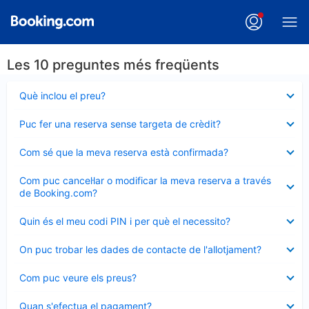
Les 10 preguntes més freqüents
Element
Què inclou el preu?
tancat
Element
Puc fer una reserva sense targeta de crèdit?
tancat
Element
Com sé que la meva reserva està confirmada?
tancat
Element
Com puc cancel·lar o modificar la meva reserva a través
tancat
de Booking.com?
Element
Quin és el meu codi PIN i per què el necessito?
tancat
Element
On puc trobar les dades de contacte de l'allotjament?
tancat
Element
Com puc veure els preus?
tancat
Element
Quan s'efectua el pagament?