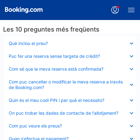
Les 10 preguntes més freqüents
Element
Què inclou el preu?
tancat
Element
Puc fer una reserva sense targeta de crèdit?
tancat
Element
Com sé que la meva reserva està confirmada?
tancat
Element
Com puc cancel·lar o modificar la meva reserva a través
tancat
de Booking.com?
Element
Quin és el meu codi PIN i per què el necessito?
tancat
Element
On puc trobar les dades de contacte de l'allotjament?
tancat
Element
Com puc veure els preus?
tancat
Element
Quan s'efectua el pagament?