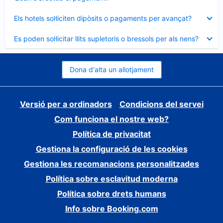
tancat
Element
Els hotels sol·liciten dipòsits o pagaments per avançat?
tancat
Element
Es poden sol·licitar llits supletoris o bressols per als nens?
tancat
Dona d'alta un allotjament
Versió per a ordinadors
Condicions del servei
Com funciona el nostre web?
Política de privacitat
Gestiona la configuració de les cookies
Gestiona les recomanacions personalitzades
Política sobre esclavitud moderna
Política sobre drets humans
Info sobre Booking.com