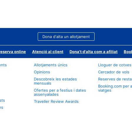
Dona d'alta un allotjament
reserva online
Atenció al client
Dona't d'alta com a afiliat
Book
ents
Allotjaments únics
Lloguer de cotxes
Opinions
Cercador de vols
Descobreix les estades
Reserves de resta
mensuals
Booking.com per 
Ofertes per a festius i dates
viatges
assenyalades
sts
Traveller Review Awards
ns