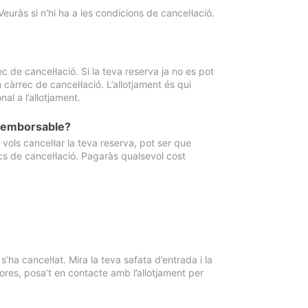
Veuràs si n'hi ha a les condicions de cancel·lació.
 de cancel·lació. Si la teva reserva ja no es pot
càrrec de cancel·lació. L’allotjament és qui
al a l’allotjament.
 reemborsable?
vols cancel·lar la teva reserva, pot ser que
cs de cancel·lació. Pagaràs qualsevol cost
ha cancel·lat. Mira la teva safata d’entrada i la
ores, posa’t en contacte amb l’allotjament per