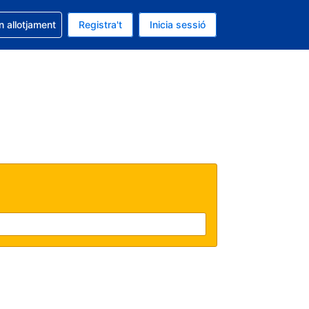
la reserva
n allotjament
Registra't
Inicia sessió
 és EUR
ual és Català