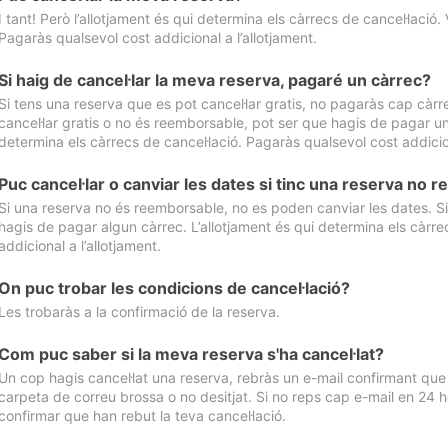
I tant! Però l’allotjament és qui determina els càrrecs de cancel·lació. 
Pagaràs qualsevol cost addicional a l’allotjament.
Si haig de cancel·lar la meva reserva, pagaré un càrrec?
Si tens una reserva que es pot cancel·lar gratis, no pagaràs cap càrrec
cancel·lar gratis o no és reemborsable, pot ser que hagis de pagar un 
determina els càrrecs de cancel·lació. Pagaràs qualsevol cost addicion
Puc cancel·lar o canviar les dates si tinc una reserva no
Si una reserva no és reemborsable, no es poden canviar les dates. Si 
hagis de pagar algun càrrec. L’allotjament és qui determina els càrre
addicional a l’allotjament.
On puc trobar les condicions de cancel·lació?
Les trobaràs a la confirmació de la reserva.
Com puc saber si la meva reserva s'ha cancel·lat?
Un cop hagis cancel·lat una reserva, rebràs un e-mail confirmant que s’
carpeta de correu brossa o no desitjat. Si no reps cap e-mail en 24 h
confirmar que han rebut la teva cancel·lació.