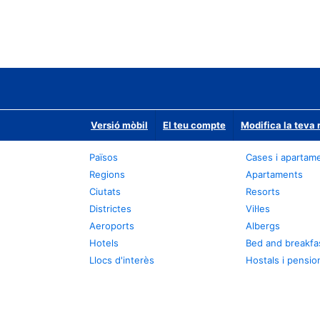
Versió mòbil
El teu compte
Modifica la teva 
Països
Cases i apartam
Regions
Apartaments
Ciutats
Resorts
Districtes
Vil·les
Aeroports
Albergs
Hotels
Bed and breakfa
Llocs d'interès
Hostals i pensio