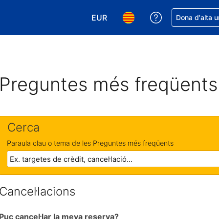
EUR
Rep ajuda amb 
Dona d'alta u
Tria la moneda. La moneda actual
Tria l'idioma. L'idioma act
Preguntes més freqüents
Cerca
Paraula clau o tema de les Preguntes més freqüents
Cancel·lacions
Puc cancel·lar la meva reserva?