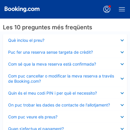
Les 10 preguntes més freqüents
Element
Què inclou el preu?
tancat
Element
Puc fer una reserva sense targeta de crèdit?
tancat
Element
Com sé que la meva reserva està confirmada?
tancat
Element
Com puc cancel·lar o modificar la meva reserva a través
tancat
de Booking.com?
Element
Quin és el meu codi PIN i per què el necessito?
tancat
Element
On puc trobar les dades de contacte de l'allotjament?
tancat
Element
Com puc veure els preus?
tancat
Element
Quan s'efectua el pagament?