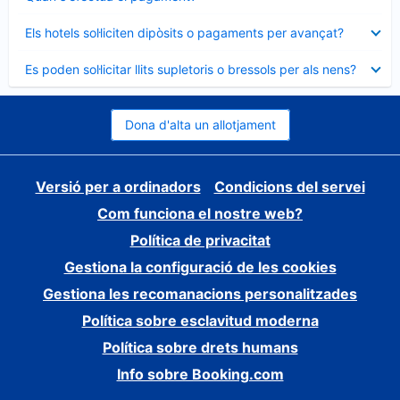
tancat
Element
Els hotels sol·liciten dipòsits o pagaments per avançat?
tancat
Element
Es poden sol·licitar llits supletoris o bressols per als nens?
tancat
Dona d'alta un allotjament
Versió per a ordinadors
Condicions del servei
Com funciona el nostre web?
Política de privacitat
Gestiona la configuració de les cookies
Gestiona les recomanacions personalitzades
Política sobre esclavitud moderna
Política sobre drets humans
Info sobre Booking.com